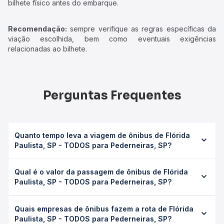
bilhete físico antes do embarque.
Recomendação:
sempre verifique as regras específicas da
viação escolhida, bem como eventuais exigências
relacionadas ao bilhete.
Perguntas Frequentes
Quanto tempo leva a viagem de ônibus de Flórida
Paulista, SP - TODOS para Pederneiras, SP?
A viagem de ônibus de Flórida Paulista, SP - TODOS para
Qual é o valor da passagem de ônibus de Flórida
Pederneiras, SP leva em média 0 horas, podendo variar
Paulista, SP - TODOS para Pederneiras, SP?
conforme a viação, o tipo de serviço (convencional,
executivo ou leito) e as condições de tráfego. Na Quero
O preço da passagem de ônibus de Flórida Paulista, SP -
Passagem você consulta os horários disponíveis e vê a
Quais empresas de ônibus fazem a rota de Flórida
TODOS para Pederneiras, SP custa em média não
duração exata de cada opção na data desejada.
Paulista, SP - TODOS para Pederneiras, SP?
identificado e varia conforme a data da viagem, a