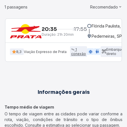
1 passagens
Recomendado
Flórida Paulista, S
20:35
17:55
Duração:
21h 20min
Pederneiras, SP
1
Embarque
ac_unit
wc
8,3
Viação Expresso de Prata
conexão
direto
Informações gerais
Tempo médio de viagem
O tempo de viagem entre as cidades pode variar conforme a
rota, viação, condições de trânsito e o tipo de ônibus
escolhido. Consulte a estimativa ao selecionar sua passagem.