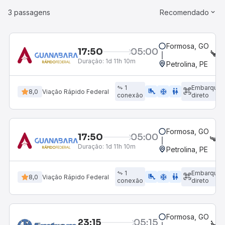
3 passagens
Recomendado
Formosa, GO
17:50
05:00
S
Duração:
1d 11h 10m
Petrolina, PE
1
Embarque
airline_seat_legroom_extra
ac_unit
WC
8,0
Viação Rápido Federal
conexão
direto
Formosa, GO
17:50
05:00
L
Duração:
1d 11h 10m
Petrolina, PE
1
Embarque
airline_seat_legroom_extra
ac_unit
wc
8,0
Viação Rápido Federal
conexão
direto
Formosa, GO
23:15
05:15
E