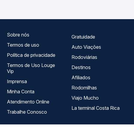
variados ao longo do dia. Na Quero Passagem você
compara todas as opções — empresas, horários, tipos de
serviço e preços — em um só lugar e escolhe a que
melhor se encaixa na sua viagem.
Sobre nós
Gratuidade
Termos de uso
Auto Viações
Política de privacidade
Rodoviárias
Termos de Uso Louge
Destinos
Vip
Afiliados
Imprensa
Rodomilhas
Minha Conta
Viajo Mucho
Atendimento Online
La terminal Costa Rica
Trabalhe Conosco