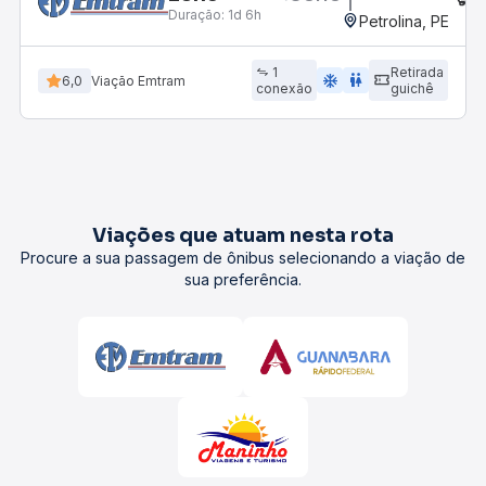
Duração:
1d 6h
Petrolina, PE
1
Retirada
ac_unit
wc
6,0
Viação Emtram
conexão
guichê
Viações que atuam nesta rota
Procure a sua passagem de ônibus selecionando a viação de
sua preferência.