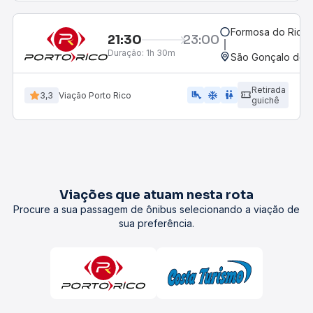
Formosa do Rio Pr
21:30
23:00
Duração:
1h 30m
São Gonçalo do G
Retirada
airline_seat_legroom_extra
ac_unit
wc
3,3
Viação Porto Rico
guichê
Viações que atuam nesta rota
Procure a sua passagem de ônibus selecionando a viação de
sua preferência.