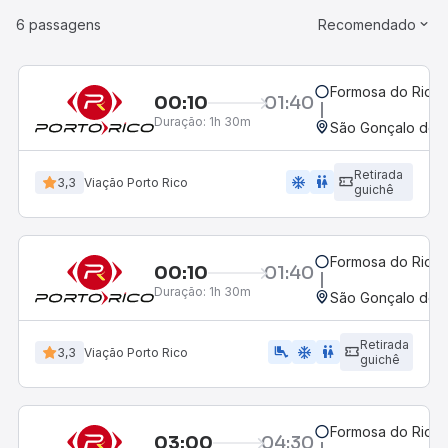
6 passagens
Recomendado
Formosa do Rio Pr
00:10
01:40
Duração:
1h 30m
São Gonçalo do G
Retirada
ac_unit
wc
3,3
Viação Porto Rico
guichê
Formosa do Rio Pr
00:10
01:40
Duração:
1h 30m
São Gonçalo do G
Retirada
airline_seat_legroom_extra
ac_unit
wc
3,3
Viação Porto Rico
guichê
Formosa do Rio Pr
03:00
04:30