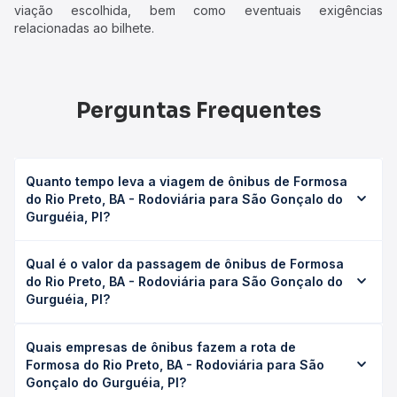
viação escolhida, bem como eventuais exigências
relacionadas ao bilhete.
Perguntas Frequentes
Quanto tempo leva a viagem de ônibus de Formosa
do Rio Preto, BA - Rodoviária para São Gonçalo do
Gurguéia, PI?
A viagem de ônibus de Formosa do Rio Preto, BA -
Qual é o valor da passagem de ônibus de Formosa
Rodoviária para São Gonçalo do Gurguéia, PI leva em
do Rio Preto, BA - Rodoviária para São Gonçalo do
média 1h 34min, podendo variar conforme a viação, o tipo
Gurguéia, PI?
de serviço (convencional, executivo ou leito) e as
condições de tráfego. Na Quero Passagem você consulta
O preço da passagem de ônibus de Formosa do Rio
os horários disponíveis e vê a duração exata de cada
Quais empresas de ônibus fazem a rota de
Preto, BA - Rodoviária para São Gonçalo do Gurguéia, PI
opção na data desejada.
Formosa do Rio Preto, BA - Rodoviária para São
custa em média R$ 143,69 e varia conforme a data da
Gonçalo do Gurguéia, PI?
viagem, a empresa, o tipo de poltrona e a antecedência