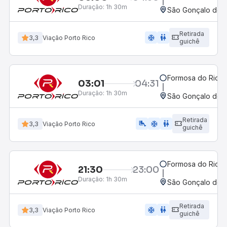
Duração:
1h 30m
São Gonçalo do G
Retirada
ac_unit
wc
3,3
Viação Porto Rico
guichê
Formosa do Rio Pr
03:01
04:31
Duração:
1h 30m
São Gonçalo do G
Retirada
airline_seat_legroom_extra
ac_unit
wc
3,3
Viação Porto Rico
guichê
Formosa do Rio Pr
21:30
23:00
Duração:
1h 30m
São Gonçalo do G
Retirada
ac_unit
wc
3,3
Viação Porto Rico
guichê