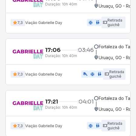
Duração:
10h 40m
Uruaçu, GO - Rodo
Retirada
ac_unit
wc
7,3
Viação Gabrielle Day
guichê
Fortaleza do Tab
17:06
03:46
Duração:
10h 40m
Uruaçu, GO - Rodo
Retirada
airline_seat_legroom_extra
ac_unit
wc
7,3
Viação Gabrielle Day
guichê
Fortaleza do Tab
17:21
04:01
Duração:
10h 40m
Uruaçu, GO - Rodo
Retirada
ac_unit
wc
7,3
Viação Gabrielle Day
guichê