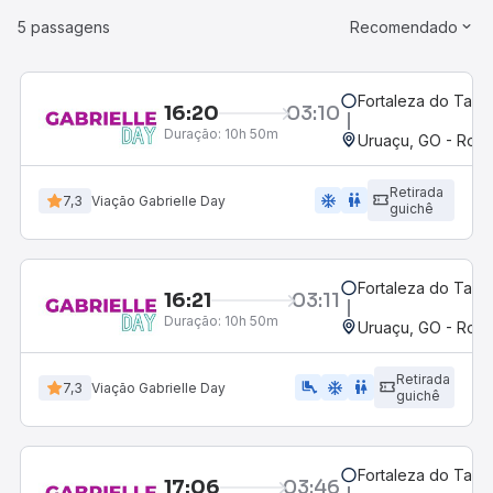
5 passagens
Recomendado
Fortaleza do Tab
16:20
03:10
Duração:
10h 50m
Uruaçu, GO - Rodo
Retirada
ac_unit
wc
7,3
Viação Gabrielle Day
guichê
Fortaleza do Tab
16:21
03:11
Duração:
10h 50m
Uruaçu, GO - Rodo
Retirada
airline_seat_legroom_extra
ac_unit
wc
7,3
Viação Gabrielle Day
guichê
Fortaleza do Tab
17:06
03:46