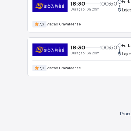
Fort
18:30
00:50
Duração:
6h 20m
Laje
7,3
Viação Gravataense
Fort
18:30
00:50
Duração:
6h 20m
Laje
7,3
Viação Gravataense
Procu