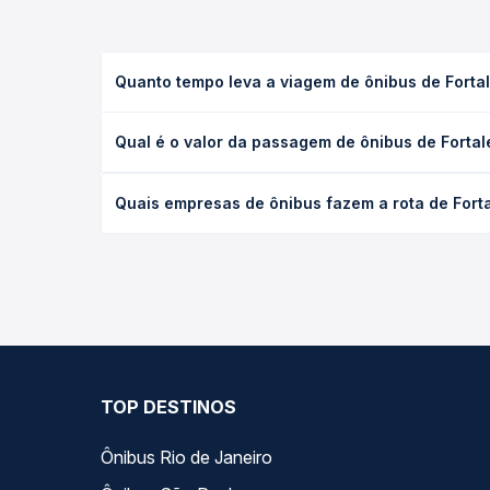
Quanto tempo leva a viagem de ônibus de Forta
A viagem de ônibus de Fortaleza, CE - Terminal Jo
Qual é o valor da passagem de ônibus de Fortal
executivo ou leito) e as condições de tráfego. Na
O preço da passagem de ônibus de Fortaleza, CE - 
Quais empresas de ônibus fazem a rota de Fort
de poltrona e a antecedência da compra. Na Quero
As viações Gravataense, Real Maia operam o trecho
você compara todas as opções — empresas, horário
TOP DESTINOS
Ônibus Rio de Janeiro