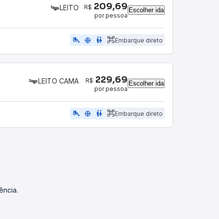
209,69
R$
LEITO
Escolher ida
por pessoa
airline_seat_legroom_extra
ac_unit
wc
Embarque direto
229,69
R$
LEITO CAMA
Escolher ida
por pessoa
airline_seat_legroom_extra
ac_unit
wc
Embarque direto
ência.