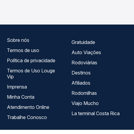
Fortaleza, CE - Messejana para Russas, CE - Rodoviária,
roteiro.
com horários variados ao longo do dia. Na Quero
Passagem você compara todas as opções — empresas,
horários, tipos de serviço e preços — em um só lugar e
escolhe a que melhor se encaixa na sua viagem.
Sobre nós
Gratuidade
Termos de uso
Auto Viações
Política de privacidade
Rodoviárias
Termos de Uso Louge
Destinos
Vip
Afiliados
Imprensa
Rodomilhas
Minha Conta
Viajo Mucho
Atendimento Online
La terminal Costa Rica
Trabalhe Conosco