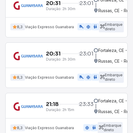
20:31
23:01
Duração:
2h 30m
Russas, CE - Rodo
Embarque
airline_seat_legroom_extra
ac_unit
wc
8,3
Viação Expresso Guanabara
direto
Fortaleza, CE - M
20:31
23:01
Duração:
2h 30m
Russas, CE - Rodo
Embarque
airline_seat_legroom_extra
ac_unit
wc
8,3
Viação Expresso Guanabara
direto
Fortaleza, CE - M
21:18
23:33
Duração:
2h 15m
Russas, CE - Rodo
Embarque
ac_unit
wc
8,3
Viação Expresso Guanabara
direto