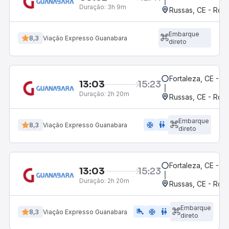
Duração:
3h 9m
Russas, CE - Rodo
Embarque
8,3
Viação Expresso Guanabara
direto
Fortaleza, CE - M
13:03
15:23
Duração:
2h 20m
Russas, CE - Rodo
Embarque
ac_unit
wc
8,3
Viação Expresso Guanabara
direto
Fortaleza, CE - M
13:03
15:23
Duração:
2h 20m
Russas, CE - Rodo
Embarque
airline_seat_legroom_extra
ac_unit
wc
8,3
Viação Expresso Guanabara
direto