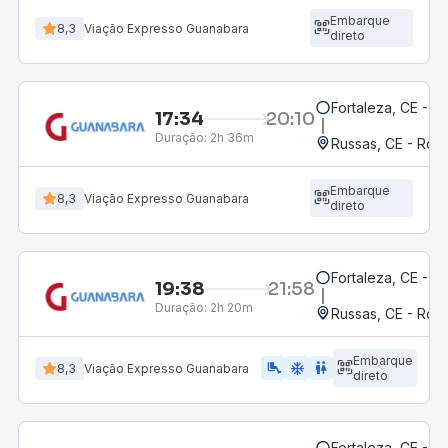
Embarque
8,3
Viação Expresso Guanabara
direto
Fortaleza, CE - M
17:34
20:10
Duração:
2h 36m
Russas, CE - Rodo
Embarque
8,3
Viação Expresso Guanabara
direto
Fortaleza, CE - M
19:38
21:58
Duração:
2h 20m
Russas, CE - Rodo
Embarque
airline_seat_legroom_extra
ac_unit
wc
8,3
Viação Expresso Guanabara
direto
Fortaleza, CE - M