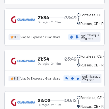
Fortaleza, CE - M
21:34
23:49
Duração:
2h 15m
Russas, CE - Rodo
Embarque
ac_unit
wc
8,3
Viação Expresso Guanabara
direto
Fortaleza, CE - M
21:34
23:49
Duração:
2h 15m
Russas, CE - Rodo
Embarque
airline_seat_legroom_extra
ac_unit
wc
8,3
Viação Expresso Guanabara
direto
Fortaleza, CE - M
22:02
00:12
Duração:
2h 10m
Russas, CE - Rodo