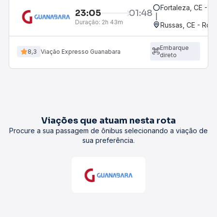
Fortaleza, CE - M
23:05
01:48
Duração:
2h 43m
Russas, CE - Rodo
Embarque
8,3
Viação Expresso Guanabara
direto
Viações que atuam nesta rota
Procure a sua passagem de ônibus selecionando a viação de
sua preferência.