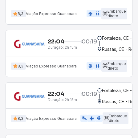
Embarque
ac_unit
wc
8,3
Viação Expresso Guanabara
direto
Fortaleza, CE - M
22:04
00:19
Duração:
2h 15m
Russas, CE - Rodo
Embarque
ac_unit
wc
8,3
Viação Expresso Guanabara
direto
Fortaleza, CE - M
22:04
00:19
Duração:
2h 15m
Russas, CE - Rodo
Embarque
airline_seat_legroom_extra
ac_unit
wc
8,3
Viação Expresso Guanabara
direto