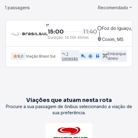
1 passagens
Recomendado
1°
Foz do Iguaçu, P
15:00
11:40
Duração:
1d 20h 40min
Coxim, MS
1
Embarque
airline_seat_legroom_extra
ac_unit
wc
8,0
Viação Brasil Sul
conexão
direto
Viações que atuam nesta rota
Procure a sua passagem de ônibus selecionando a viação de
sua preferência.