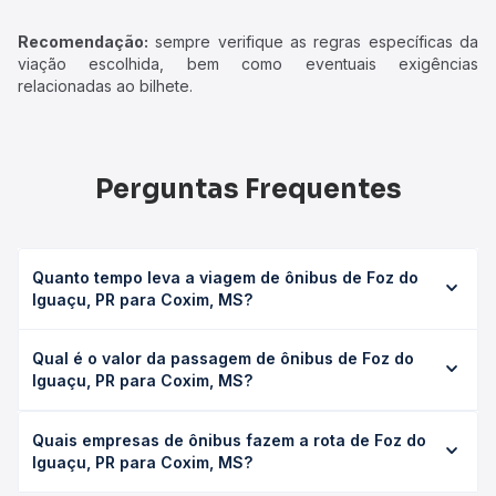
Recomendação:
sempre verifique as regras específicas da
viação escolhida, bem como eventuais exigências
relacionadas ao bilhete.
Perguntas Frequentes
Quanto tempo leva a viagem de ônibus de Foz do
Iguaçu, PR para Coxim, MS?
A viagem de ônibus de Foz do Iguaçu, PR para Coxim, MS
Qual é o valor da passagem de ônibus de Foz do
leva em média 20h 12min, podendo variar conforme a
Iguaçu, PR para Coxim, MS?
viação, o tipo de serviço (convencional, executivo ou
leito) e as condições de tráfego. Na Quero Passagem
O preço da passagem de ônibus de Foz do Iguaçu, PR
você consulta os horários disponíveis e vê a duração
Quais empresas de ônibus fazem a rota de Foz do
para Coxim, MS custa em média R$ 463,21 e varia
exata de cada opção na data desejada.
Iguaçu, PR para Coxim, MS?
conforme a data da viagem, a empresa, o tipo de poltrona
e a antecedência da compra. Na Quero Passagem você