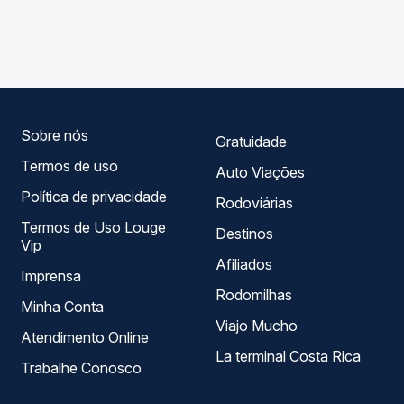
As viações Eucatur operam o trecho de Foz do Iguaçu, PR
compara os preços de todas as viações em tempo real e
para Coxim, MS, com horários variados ao longo do dia.
garante a melhor oferta para o seu roteiro.
Na Quero Passagem você compara todas as opções —
empresas, horários, tipos de serviço e preços — em um
só lugar e escolhe a que melhor se encaixa na sua
viagem.
Sobre nós
Gratuidade
Termos de uso
Auto Viações
Política de privacidade
Rodoviárias
Termos de Uso Louge
Destinos
Vip
Afiliados
Imprensa
Rodomilhas
Minha Conta
Viajo Mucho
Atendimento Online
La terminal Costa Rica
Trabalhe Conosco