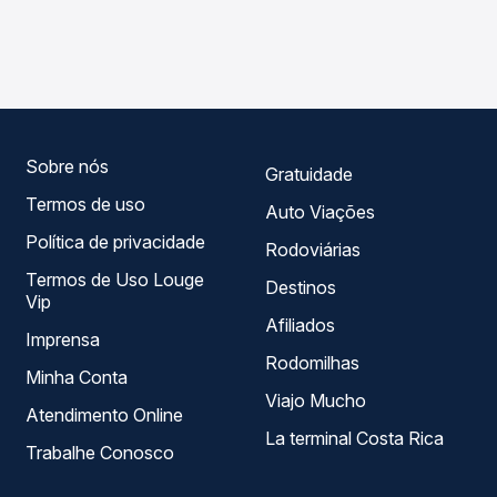
As viações Garcia operam o trecho de Franca, SP -
Passagem você compara os preços de todas as viações
Rodoviária para Marialva, PR, com horários variados ao
em tempo real e garante a melhor oferta para o seu
longo do dia. Na Quero Passagem você compara todas as
roteiro.
opções — empresas, horários, tipos de serviço e preços
— em um só lugar e escolhe a que melhor se encaixa na
sua viagem.
Sobre nós
Gratuidade
Termos de uso
Auto Viações
Política de privacidade
Rodoviárias
Termos de Uso Louge
Destinos
Vip
Afiliados
Imprensa
Rodomilhas
Minha Conta
Viajo Mucho
Atendimento Online
La terminal Costa Rica
Trabalhe Conosco