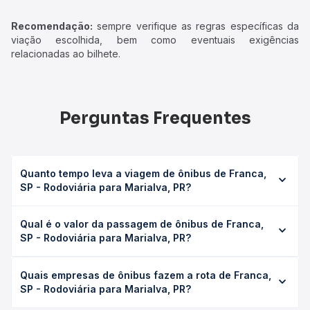
Recomendação:
sempre verifique as regras específicas da
viação escolhida, bem como eventuais exigências
relacionadas ao bilhete.
Perguntas Frequentes
Quanto tempo leva a viagem de ônibus de Franca,
SP - Rodoviária para Marialva, PR?
A viagem de ônibus de Franca, SP - Rodoviária para
Qual é o valor da passagem de ônibus de Franca,
Marialva, PR leva em média 13h 10min, podendo variar
SP - Rodoviária para Marialva, PR?
conforme a viação, o tipo de serviço (convencional,
executivo ou leito) e as condições de tráfego. Na Quero
O preço da passagem de ônibus de Franca, SP -
Passagem você consulta os horários disponíveis e vê a
Quais empresas de ônibus fazem a rota de Franca,
Rodoviária para Marialva, PR custa em média R$ 392,33 e
duração exata de cada opção na data desejada.
SP - Rodoviária para Marialva, PR?
varia conforme a data da viagem, a empresa, o tipo de
poltrona e a antecedência da compra. Na Quero