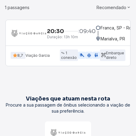
1 passagens
Recomendado
Franca, SP - Rodo
20:30
09:40
Duração:
13h 10m
Marialva, PR
1
Embarque
airline_seat_legroom_extra
ac_unit
WC
8,7
Viação Garcia
conexão
direto
Viações que atuam nesta rota
Procure a sua passagem de ônibus selecionando a viação de
sua preferência.