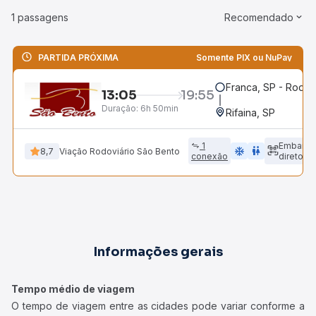
1 passagens
Recomendado
PARTIDA PRÓXIMA
Somente PIX ou NuPay
Franca, SP - Rodov
13:05
19:55
Duração:
6h 50min
Rifaina, SP
1
Embarqu
ac_unit
wc
8,7
Viação Rodoviário São Bento
conexão
direto
Informações gerais
Tempo médio de viagem
O tempo de viagem entre as cidades pode variar conforme a