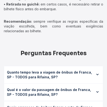
• Retirada no guichê:
em certos casos, é necessário retirar o
bilhete físico antes do embarque.
Recomendação:
sempre verifique as regras específicas da
viação escolhida, bem como eventuais exigências
relacionadas ao bilhete.
Perguntas Frequentes
Quanto tempo leva a viagem de ônibus de Franca,
SP - TODOS para Rifaina, SP?
A viagem de ônibus de Franca, SP - TODOS para Rifaina,
Qual é o valor da passagem de ônibus de Franca,
SP leva em média 0 horas, podendo variar conforme a
SP - TODOS para Rifaina, SP?
viação, o tipo de serviço (convencional, executivo ou
leito) e as condições de tráfego. Na Quero Passagem
O preço da passagem de ônibus de Franca, SP - TODOS
você consulta os horários disponíveis e vê a duração