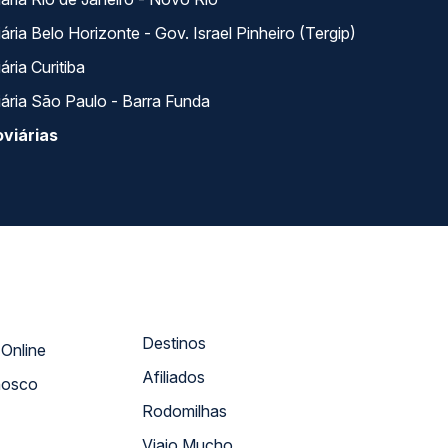
ria Belo Horizonte - Gov. Israel Pinheiro (Tergip)
ria Curitiba
ária São Paulo - Barra Funda
viárias
Destinos
Atendimento Online
Afiliados
nosco
Rodomilhas
Viajo Mucho