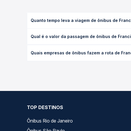
Quanto tempo leva a viagem de ônibus de Franci
A viagem de ônibus de Francisco Beltrão, PR - TOD
Qual é o valor da passagem de ônibus de Franci
executivo ou leito) e as condições de tráfego. Na
O preço da passagem de ônibus de Francisco Beltrã
Quais empresas de ônibus fazem a rota de Franc
poltrona e a antecedência da compra. Na Quero Pa
As viações não identificadas operam o trecho de F
compara todas as opções — empresas, horários, ti
TOP DESTINOS
Ônibus Rio de Janeiro
Ônibus São Paulo