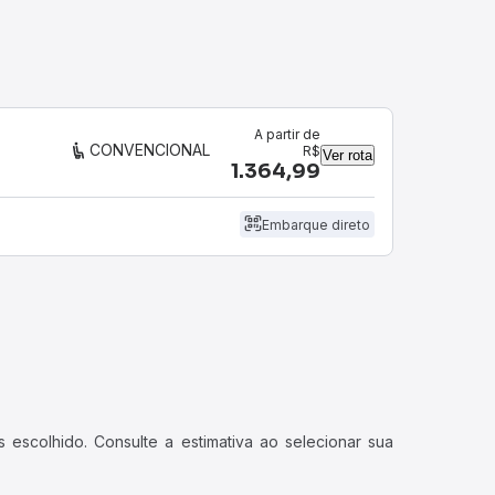
A partir de
CONVENCIONAL
R$
Ver rota
1.364,99
Embarque direto
 escolhido. Consulte a estimativa ao selecionar sua