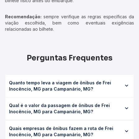
bilhete físico antes do embarque.
Recomendação:
sempre verifique as regras específicas da
viação escolhida, bem como eventuais exigências
relacionadas ao bilhete.
Perguntas Frequentes
Quanto tempo leva a viagem de ônibus de Frei
Inocêncio, MG para Campanário, MG?
A viagem de ônibus de Frei Inocêncio, MG para
Qual é o valor da passagem de ônibus de Frei
Campanário, MG leva em média 0h 42min, podendo variar
Inocêncio, MG para Campanário, MG?
conforme a viação, o tipo de serviço (convencional,
executivo ou leito) e as condições de tráfego. Na Quero
O preço da passagem de ônibus de Frei Inocêncio, MG
Passagem você consulta os horários disponíveis e vê a
Quais empresas de ônibus fazem a rota de Frei
para Campanário, MG custa em média R$ 21,77 e varia
duração exata de cada opção na data desejada.
Inocêncio, MG para Campanário, MG?
conforme a data da viagem, a empresa, o tipo de poltrona