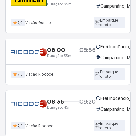
Duração:
35m
Campanário, MG
Embarque
7,0
Viação Gontijo
direto
Frei Inocêncio, 
06:00
06:55
Duração:
55m
Campanário, MG
Embarque
7,3
Viação Riodoce
direto
Frei Inocêncio, 
08:35
09:20
Duração:
45m
Campanário, MG
Embarque
7,3
Viação Riodoce
direto