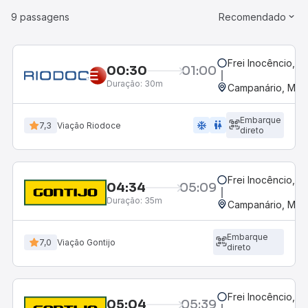
9 passagens
Recomendado
Frei Inocêncio, 
00:30
01:00
Duração:
30m
Campanário, MG
Embarque
ac_unit
wc
7,3
Viação Riodoce
direto
Frei Inocêncio, 
04:34
05:09
Duração:
35m
Campanário, MG
Embarque
7,0
Viação Gontijo
direto
Frei Inocêncio, 
05:04
05:39