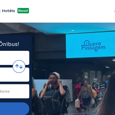
Hotéis
Novo!
 Ônibus!
torno