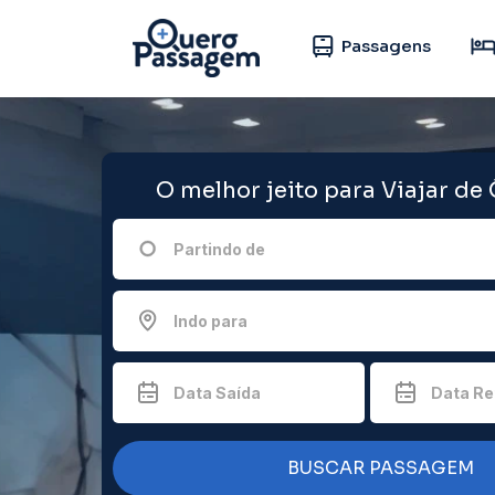
Passagens
O melhor jeito para Viajar de
Partindo de
Indo para
Data Saída
Data Re
BUSCAR PASSAGEM