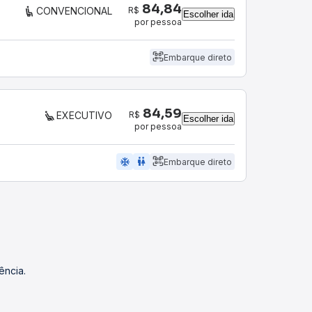
84,84
R$
CONVENCIONAL
Escolher ida
por pessoa
Embarque direto
84,59
R$
EXECUTIVO
Escolher ida
por pessoa
ac_unit
wc
Embarque direto
ência.