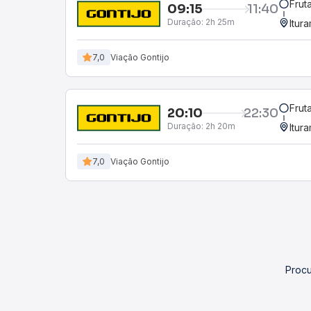
Frut
09:15
11:40
Duração:
2h 25m
Itur
7,0
Viação Gontijo
Frut
20:10
22:30
Duração:
2h 20m
Itur
7,0
Viação Gontijo
Procu