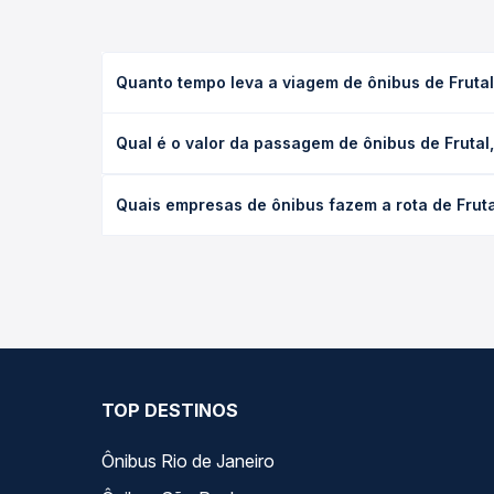
Quanto tempo leva a viagem de ônibus de Fruta
A viagem de ônibus de Frutal, MG - TODOS para Itu
Qual é o valor da passagem de ônibus de Fruta
executivo ou leito) e as condições de tráfego. Na
O preço da passagem de ônibus de Frutal, MG - TO
Quais empresas de ônibus fazem a rota de Frut
poltrona e a antecedência da compra. Na Quero Pa
As viações Gontijo operam o trecho de Frutal, MG
todas as opções — empresas, horários, tipos de se
TOP DESTINOS
Ônibus Rio de Janeiro