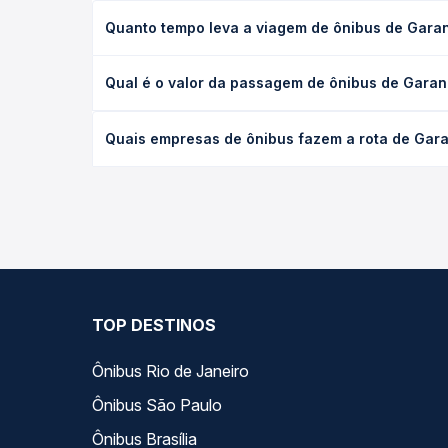
Quanto tempo leva a viagem de ônibus de Garan
A viagem de ônibus de Garanhuns, PE para Alagoinh
Qual é o valor da passagem de ônibus de Garan
leito) e as condições de tráfego. Na Quero Passag
O preço da passagem de ônibus de Garanhuns, PE pa
Quais empresas de ônibus fazem a rota de Gara
antecedência da compra. Na Quero Passagem você c
As viações Itapemirim operam o trecho de Garanhu
opções — empresas, horários, tipos de serviço e p
TOP DESTINOS
Ônibus Rio de Janeiro
Ônibus São Paulo
Ônibus Brasília