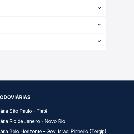
 o tipo de serviço (convencional, executivo ou
 cada opção na data desejada.
ta da viagem, a empresa, o tipo de poltrona e a
elhor oferta para o seu roteiro.
a. Na Quero Passagem você compara todas as
viagem.
ODOVIÁRIAS
ária São Paulo - Tietê
ária Rio de Janeiro - Novo Rio
ria Belo Horizonte - Gov. Israel Pinheiro (Tergip)