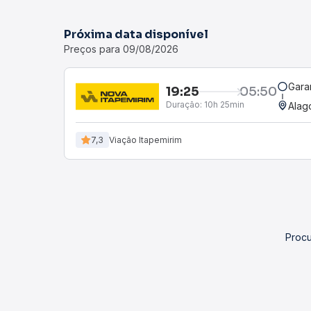
Próxima data disponível
Preços para 09/08/2026
Gara
19:25
05:50
Duração:
10h 25min
Alag
7,3
Viação Itapemirim
Procu