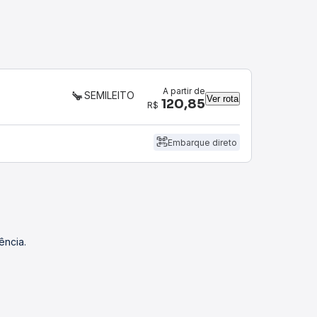
A partir de
SEMILEITO
Ver rota
120,85
R$
Embarque direto
ência.