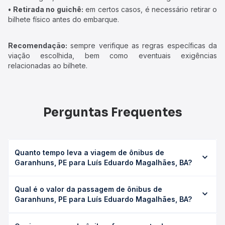
• Retirada no guichê:
em certos casos, é necessário retirar o
bilhete físico antes do embarque.
Recomendação:
sempre verifique as regras específicas da
viação escolhida, bem como eventuais exigências
relacionadas ao bilhete.
Perguntas Frequentes
Quanto tempo leva a viagem de ônibus de
Garanhuns, PE para Luís Eduardo Magalhães, BA?
A viagem de ônibus de Garanhuns, PE para Luís Eduardo
Qual é o valor da passagem de ônibus de
Magalhães, BA leva em média 32h 11min, podendo variar
Garanhuns, PE para Luís Eduardo Magalhães, BA?
conforme a viação, o tipo de serviço (convencional,
executivo ou leito) e as condições de tráfego. Na Quero
O preço da passagem de ônibus de Garanhuns, PE para
Passagem você consulta os horários disponíveis e vê a