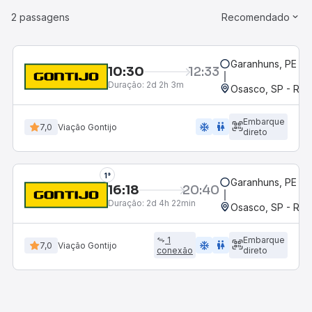
2 passagens
Recomendado
Garanhuns, PE
10:30
12:33
Duração:
2d 2h 3m
Osasco, SP - Rod
Embarque
ac_unit
wc
7,0
Viação Gontijo
direto
1°
Garanhuns, PE
16:18
20:40
Duração:
2d 4h 22min
Osasco, SP - Rod
1
Embarque
ac_unit
wc
7,0
Viação Gontijo
conexão
direto