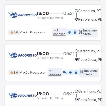
Garanhuns, PE
13:00
05:21
Duração:
16h 21min
Petrolândia, PE
1
Embarque
ac_unit
wc
8,0
Viação Progresso
conexão
direto
Garanhuns, PE
13:00
05:21
Duração:
16h 21min
Petrolândia, PE
1
Embarque
airline_seat_legroom_extra
ac_unit
wc
8,0
Viação Progresso
conexão
direto
Garanhuns, PE
15:00
05:21
Duração:
14h 21min
Petrolândia, PE