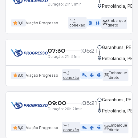
Duração:
21h 51min
Petrolândia, PE
1
Embarque
ac_unit
wc
8,0
Viação Progresso
conexão
direto
Garanhuns, PE
07:30
05:21
Duração:
21h 51min
Petrolândia, PE
1
Embarque
airline_seat_legroom_extra
ac_unit
wc
8,0
Viação Progresso
conexão
direto
Garanhuns, PE
09:00
05:21
Duração:
20h 21min
Petrolândia, PE
1
Embarque
airline_seat_legroom_extra
ac_unit
wc
8,0
Viação Progresso
conexão
direto