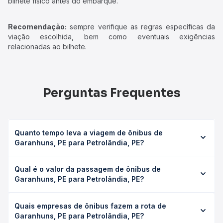
bilhete físico antes do embarque.
Recomendação:
sempre verifique as regras específicas da
viação escolhida, bem como eventuais exigências
relacionadas ao bilhete.
Perguntas Frequentes
Quanto tempo leva a viagem de ônibus de
Garanhuns, PE para Petrolândia, PE?
A viagem de ônibus de Garanhuns, PE para Petrolândia, PE
Qual é o valor da passagem de ônibus de
leva em média 4h 15min, podendo variar conforme a
Garanhuns, PE para Petrolândia, PE?
viação, o tipo de serviço (convencional, executivo ou
leito) e as condições de tráfego. Na Quero Passagem
O preço da passagem de ônibus de Garanhuns, PE para
você consulta os horários disponíveis e vê a duração
Quais empresas de ônibus fazem a rota de
Petrolândia, PE custa em média R$ 139,10 e varia conforme
exata de cada opção na data desejada.
Garanhuns, PE para Petrolândia, PE?
a data da viagem, a empresa, o tipo de poltrona e a