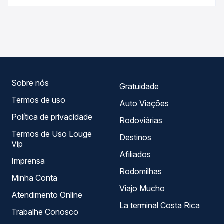
antecedência da compra. Na Quero Passagem você
As viações Progresso operam o trecho de Garanhuns, PE
compara os preços de todas as viações em tempo real e
para Petrolândia, PE, com horários variados ao longo do
garante a melhor oferta para o seu roteiro.
dia. Na Quero Passagem você compara todas as opções
— empresas, horários, tipos de serviço e preços — em um
só lugar e escolhe a que melhor se encaixa na sua
viagem.
Sobre nós
Gratuidade
Termos de uso
Auto Viações
Política de privacidade
Rodoviárias
Termos de Uso Louge
Destinos
Vip
Afiliados
Imprensa
Rodomilhas
Minha Conta
Viajo Mucho
Atendimento Online
La terminal Costa Rica
Trabalhe Conosco