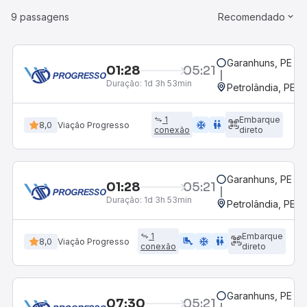
9 passagens
Recomendado
Garanhuns, PE
01:28
05:21
Duração:
1d 3h 53min
Petrolândia, PE
1
Embarque
ac_unit
wc
8,0
Viação Progresso
conexão
direto
Garanhuns, PE
01:28
05:21
Duração:
1d 3h 53min
Petrolândia, PE
1
Embarque
airline_seat_legroom_extra
ac_unit
wc
8,0
Viação Progresso
conexão
direto
Garanhuns, PE
07:30
05:21