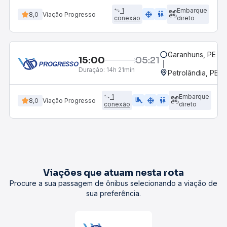
1
Embarque
ac_unit
wc
8,0
Viação Progresso
conexão
direto
Garanhuns, PE
15:00
05:21
Duração:
14h 21min
Petrolândia, PE
1
Embarque
airline_seat_legroom_extra
ac_unit
wc
8,0
Viação Progresso
conexão
direto
Viações que atuam nesta rota
Procure a sua passagem de ônibus selecionando a viação de
sua preferência.