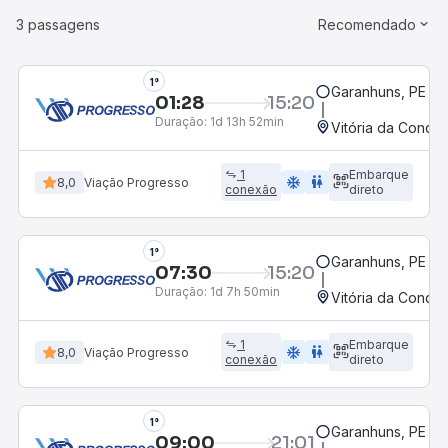
3 passagens
Recomendado
1°
Garanhuns, PE
01:28
15:20
Duração:
1d 13h 52min
Vitória da Conqui
1
Embarque
ac_unit
wc
8,0
Viação Progresso
conexão
direto
1°
Garanhuns, PE
07:30
15:20
Duração:
1d 7h 50min
Vitória da Conqui
1
Embarque
ac_unit
wc
8,0
Viação Progresso
conexão
direto
1°
Garanhuns, PE
09:00
21:01