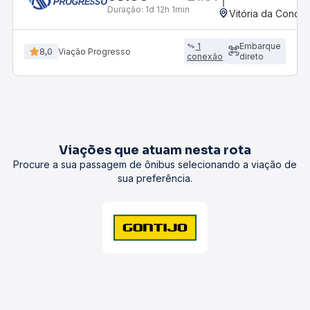
Duração:
1d 12h 1min
Vitória da Conqui
1
Embarque
8,0
Viação Progresso
conexão
direto
Viações que atuam nesta rota
Procure a sua passagem de ônibus selecionando a viação de
sua preferência.