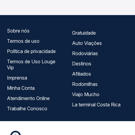
compara todas as opções — empresas, horários, tipos de
serviço e preços — em um só lugar e escolhe a que
melhor se encaixa na sua viagem.
Sobre nós
Gratuidade
Termos de uso
Auto Viações
Política de privacidade
Rodoviárias
Termos de Uso Louge
Destinos
Vip
Afiliados
Imprensa
Rodomilhas
Minha Conta
Viajo Mucho
Atendimento Online
La terminal Costa Rica
Trabalhe Conosco