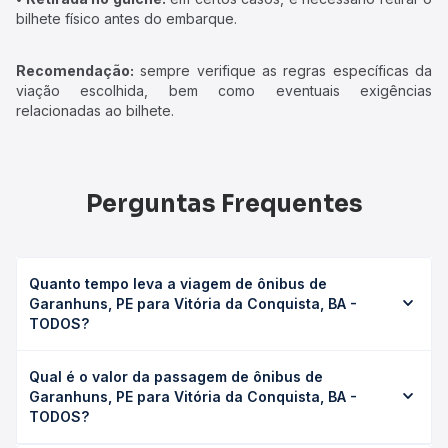
bilhete físico antes do embarque.
Recomendação:
sempre verifique as regras específicas da
viação escolhida, bem como eventuais exigências
relacionadas ao bilhete.
Perguntas Frequentes
Quanto tempo leva a viagem de ônibus de
Garanhuns, PE para Vitória da Conquista, BA -
TODOS?
A viagem de ônibus de Garanhuns, PE para Vitória da
Qual é o valor da passagem de ônibus de
Conquista, BA - TODOS leva em média 21h 49min,
Garanhuns, PE para Vitória da Conquista, BA -
podendo variar conforme a viação, o tipo de serviço
TODOS?
(convencional, executivo ou leito) e as condições de
tráfego. Na Quero Passagem você consulta os horários