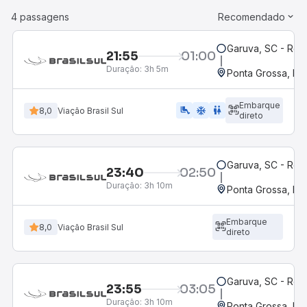
4 passagens
Recomendado
Garuva, SC - Rod
21:55
01:00
Duração:
3h 5m
Ponta Grossa, PR 
Embarque
airline_seat_legroom_extra
ac_unit
wc
8,0
Viação Brasil Sul
direto
Garuva, SC - Rod
23:40
02:50
Duração:
3h 10m
Ponta Grossa, PR 
Embarque
8,0
Viação Brasil Sul
direto
Garuva, SC - Rod
23:55
03:05
Duração:
3h 10m
Ponta Grossa, PR 