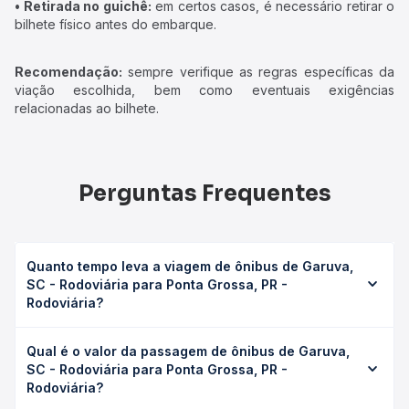
• Retirada no guichê:
em certos casos, é necessário retirar o
bilhete físico antes do embarque.
Recomendação:
sempre verifique as regras específicas da
viação escolhida, bem como eventuais exigências
relacionadas ao bilhete.
Perguntas Frequentes
Quanto tempo leva a viagem de ônibus de Garuva,
SC - Rodoviária para Ponta Grossa, PR -
Rodoviária?
A viagem de ônibus de Garuva, SC - Rodoviária para
Qual é o valor da passagem de ônibus de Garuva,
Ponta Grossa, PR - Rodoviária leva em média 3h 6min,
SC - Rodoviária para Ponta Grossa, PR -
podendo variar conforme a viação, o tipo de serviço
Rodoviária?
(convencional, executivo ou leito) e as condições de
tráfego. Na Quero Passagem você consulta os horários