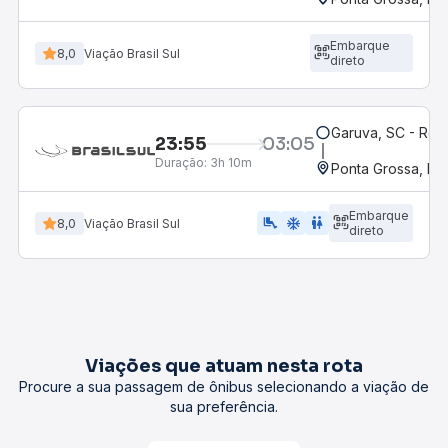
Embarque
8,0
Viação Brasil Sul
direto
Garuva, SC - Rod
23:55
03:05
Duração:
3h 10m
Ponta Grossa, PR 
Embarque
airline_seat_legroom_extra
ac_unit
wc
8,0
Viação Brasil Sul
direto
Viações que atuam nesta rota
Procure a sua passagem de ônibus selecionando a viação de
sua preferência.