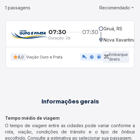
1 passagens
Recomendado
Giruá, RS
07:30
07:30
Duração:
2d
Nova Xavantina,
Embarque
airline_seat_legroom_extra
ac_unit
WC
8,0
Viação Ouro e Prata
direto
Informações gerais
Tempo médio de viagem
O tempo de viagem entre as cidades pode variar conforme a
rota, viação, condições de trânsito e o tipo de ônibus
escolhido. Consulte a estimativa ao selecionar sua passagem.