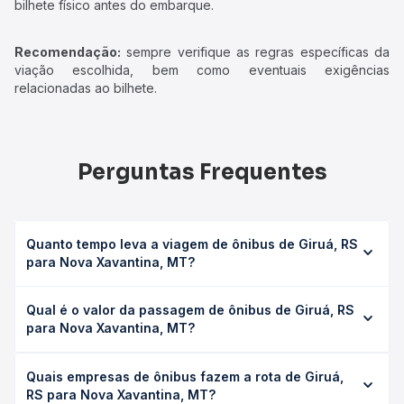
bilhete físico antes do embarque.
Recomendação:
sempre verifique as regras específicas da
viação escolhida, bem como eventuais exigências
relacionadas ao bilhete.
Perguntas Frequentes
Quanto tempo leva a viagem de ônibus de Giruá, RS
para Nova Xavantina, MT?
A viagem de ônibus de Giruá, RS para Nova Xavantina, MT
Qual é o valor da passagem de ônibus de Giruá, RS
leva em média 48h, podendo variar conforme a viação, o
para Nova Xavantina, MT?
tipo de serviço (convencional, executivo ou leito) e as
condições de tráfego. Na Quero Passagem você consulta
O preço da passagem de ônibus de Giruá, RS para Nova
os horários disponíveis e vê a duração exata de cada
Quais empresas de ônibus fazem a rota de Giruá,
Xavantina, MT custa em média R$ 903,99 e varia
opção na data desejada.
RS para Nova Xavantina, MT?
conforme a data da viagem, a empresa, o tipo de poltrona