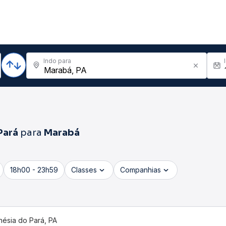
Indo para
Pará
para
Marabá
18h00 - 23h59
Classes
Companhias
nésia do Pará, PA