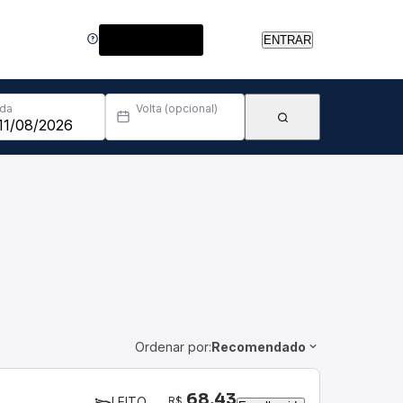
Central de Ajuda
ENTRAR
Ida
Volta (opcional)
Ordenar por:
Recomendado
68,43
R$
LEITO