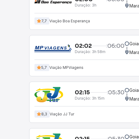
Duração:
3h
Mara
7,7
Viação Boa Esperança
Goia
02:02
06:00
Duração:
3h 58m
Mara
5,7
Viação MPViagens
Goia
02:15
05:30
Duração:
3h 15m
Mara
8,3
Viação JJ Tur
Goia
02:15
05:30