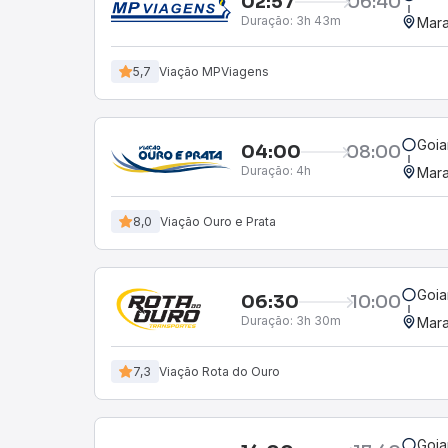
02:57
06:40
Duração:
3h 43m
Mara
5,7
Viação MPViagens
Goia
04:00
08:00
Duração:
4h
Mara
8,0
Viação Ouro e Prata
Goia
06:30
10:00
Duração:
3h 30m
Mara
7,3
Viação Rota do Ouro
Goia