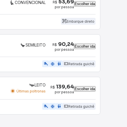
53,69
R$
CONVENCIONAL
Escolher ida
por pessoa
Embarque direto
90,24
R$
SEMILEITO
Escolher ida
por pessoa
airline_seat_legroom_extra
ac_unit
WC
Retirada guichê
LEITO
139,64
R$
Escolher ida
Últimas poltronas
por pessoa
airline_seat_legroom_extra
ac_unit
wc
Retirada guichê