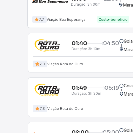
Duração:
3h 30m
Mara
7,7
Viação Boa Esperança
Custo-benefício
Goia
01:40
04:50
Duração:
3h 10m
Mara
7,3
Viação Rota do Ouro
Goia
01:49
05:19
Duração:
3h 30m
Mara
7,3
Viação Rota do Ouro
Goia
02:00
05:00