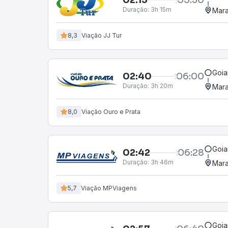
Duração:
3h 15m
Mara
8,3
Viação JJ Tur
Goia
02:40
06:00
Duração:
3h 20m
Mara
8,0
Viação Ouro e Prata
Goia
02:42
06:28
Duração:
3h 46m
Mara
5,7
Viação MPViagens
Goia