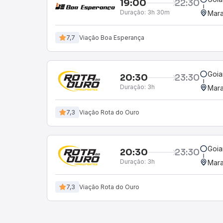
19:00
22:30
Duração:
3h 30m
Mara
7,7
Viação Boa Esperança
Goia
20:30
23:30
Duração:
3h
Mara
7,3
Viação Rota do Ouro
Goia
20:30
23:30
Duração:
3h
Mara
7,3
Viação Rota do Ouro