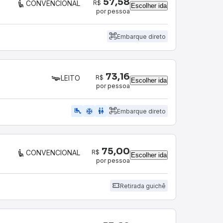
57,58
R$
CONVENCIONAL
Escolher ida
por pessoa
Embarque direto
73,16
R$
LEITO
Escolher ida
por pessoa
airline_seat_legroom_extra
ac_unit
wc
Embarque direto
75,00
R$
CONVENCIONAL
Escolher ida
por pessoa
Retirada guichê