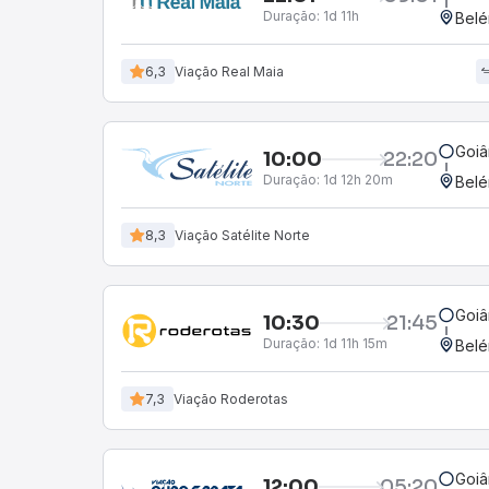
Duração:
1d 11h
Belé
6,3
Viação Real Maia
Goiâ
10:00
22:20
Duração:
1d 12h 20m
Belé
8,3
Viação Satélite Norte
Goiâ
10:30
21:45
Duração:
1d 11h 15m
Belé
7,3
Viação Roderotas
Goiâ
12:00
05:20