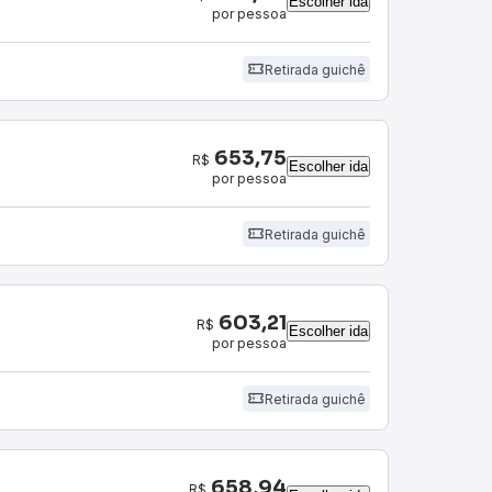
Escolher ida
por pessoa
Retirada guichê
653,75
R$
Escolher ida
por pessoa
Retirada guichê
603,21
R$
Escolher ida
por pessoa
Retirada guichê
658,94
R$