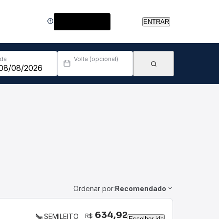
Central de Ajuda
ENTRAR
Ida
Volta (opcional)
Ordenar por:
Recomendado
634,92
R$
SEMILEITO
Escolher ida