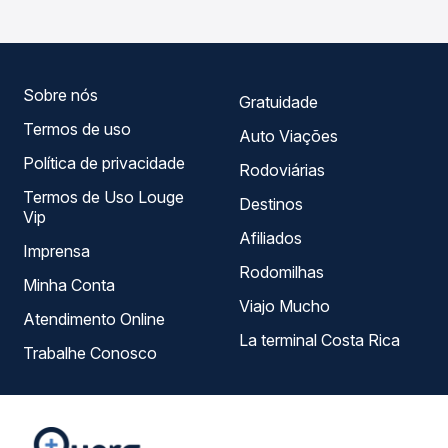
Quero Passagem você compara todas as opções —
empresas, horários, tipos de serviço e preços — em um
só lugar e escolhe a que melhor se encaixa na sua
viagem.
Sobre nós
Gratuidade
Termos de uso
Auto Viações
Política de privacidade
Rodoviárias
Termos de Uso Louge
Destinos
Vip
Afiliados
Imprensa
Rodomilhas
Minha Conta
Viajo Mucho
Atendimento Online
La terminal Costa Rica
Trabalhe Conosco