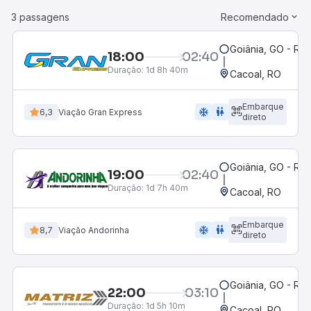
3 passagens
Recomendado
Goiânia, GO - Rod
18:00
02:40
Duração:
1d 8h 40m
Cacoal, RO
Embarque
ac_unit
wc
6,3
Viação Gran Express
direto
Goiânia, GO - Rod
19:00
02:40
Duração:
1d 7h 40m
Cacoal, RO
Embarque
ac_unit
wc
8,7
Viação Andorinha
direto
Goiânia, GO - Rod
22:00
03:10
Duração:
1d 5h 10m
Cacoal, RO