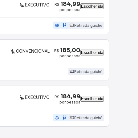
184,99
R$
EXECUTIVO
Escolher ida
por pessoa
ac_unit
wc
Retirada guichê
185,00
R$
CONVENCIONAL
Escolher ida
por pessoa
Retirada guichê
184,99
R$
EXECUTIVO
Escolher ida
por pessoa
ac_unit
wc
Retirada guichê