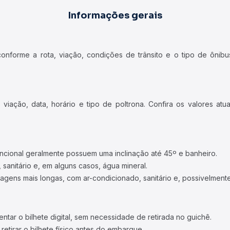
Informações gerais
forme a rota, viação, condições de trânsito e o tipo de ônibus
iação, data, horário e tipo de poltrona. Confira os valores at
ncional geralmente possuem uma inclinação até 45º e banheiro.
 sanitário e, em alguns casos, água mineral.
viagens mais longas, com ar-condicionado, sanitário e, possivelmente
tar o bilhete digital, sem necessidade de retirada no guichê.
etirar o bilhete físico antes do embarque.