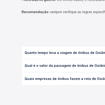
Recomendação:
sempre verifique as regras específ
Quanto tempo leva a viagem de ônibus de Goiâ
A viagem de ônibus de Goiânia, GO - TODOS para F
Qual é o valor da passagem de ônibus de Goiâ
ou leito) e as condições de tráfego. Na Quero Pas
O preço da passagem de ônibus de Goiânia, GO - T
Quais empresas de ônibus fazem a rota de Goi
e a antecedência da compra. Na Quero Passagem vo
As viações Expresso Marly, Evolução Transportes 
Passagem você compara todas as opções — empresas