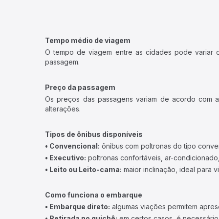
Tempo médio de viagem
O tempo de viagem entre as cidades pode variar con
passagem.
Preço da passagem
Os preços das passagens variam de acordo com a v
alterações.
Tipos de ônibus disponíveis
• Convencional:
ônibus com poltronas do tipo conve
• Executivo:
poltronas confortáveis, ar-condicionado,
• Leito ou Leito-cama:
maior inclinação, ideal para 
Como funciona o embarque
• Embarque direto:
algumas viações permitem apresen
• Retirada no guichê:
em certos casos, é necessário r