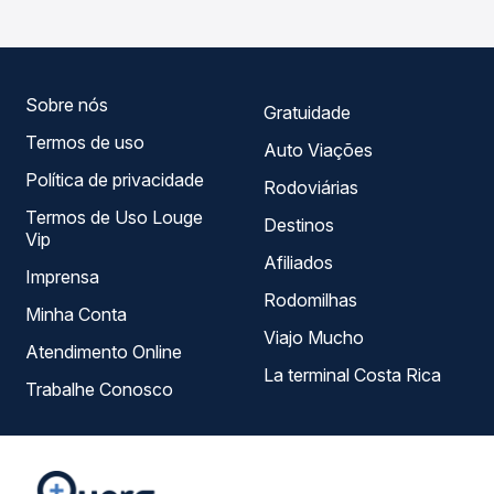
Quero Passagem você compara todas as opções —
empresas, horários, tipos de serviço e preços — em um
só lugar e escolhe a que melhor se encaixa na sua
viagem.
Sobre nós
Gratuidade
Termos de uso
Auto Viações
Política de privacidade
Rodoviárias
Termos de Uso Louge
Destinos
Vip
Afiliados
Imprensa
Rodomilhas
Minha Conta
Viajo Mucho
Atendimento Online
La terminal Costa Rica
Trabalhe Conosco