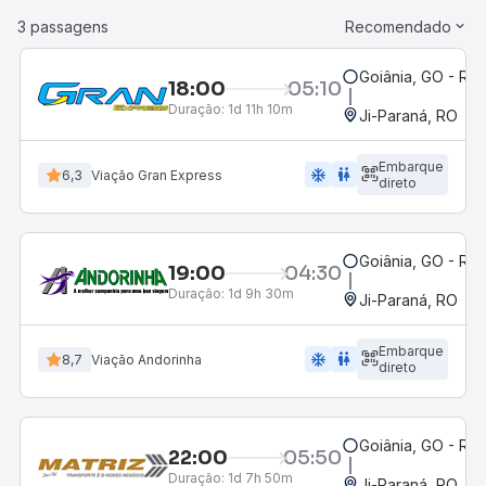
3 passagens
Recomendado
Goiânia, GO - Rod
18:00
05:10
Duração:
1d 11h 10m
Ji-Paraná, RO
Embarque
ac_unit
wc
6,3
Viação Gran Express
direto
Goiânia, GO - Rod
19:00
04:30
Duração:
1d 9h 30m
Ji-Paraná, RO
Embarque
ac_unit
wc
8,7
Viação Andorinha
direto
Goiânia, GO - Rod
22:00
05:50
Duração:
1d 7h 50m
Ji-Paraná, RO