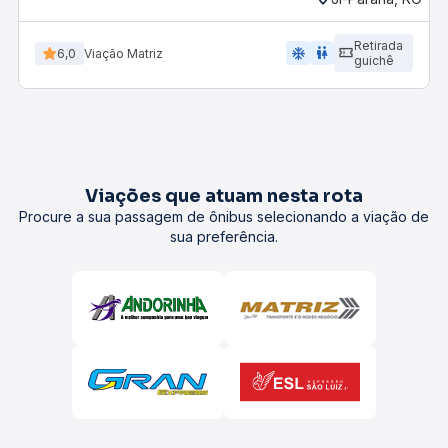
Retirada
ac_unit
wc
6,0
Viação Matriz
guichê
Viações que atuam nesta rota
Procure a sua passagem de ônibus selecionando a viação de
sua preferência.