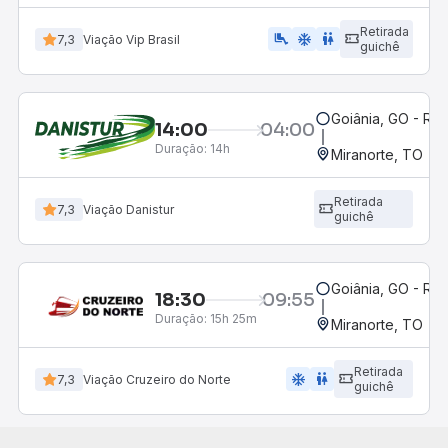
Retirada
airline_seat_legroom_extra
ac_unit
WC
7,3
Viação Vip Brasil
guichê
Goiânia, GO - Rod
14:00
04:00
Duração:
14h
Miranorte, TO
Retirada
7,3
Viação Danistur
guichê
Goiânia, GO - Rod
18:30
09:55
Duração:
15h 25m
Miranorte, TO
Retirada
ac_unit
wc
7,3
Viação Cruzeiro do Norte
guichê