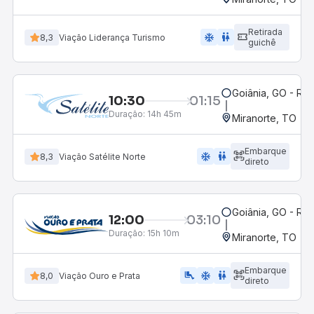
Retirada
ac_unit
wc
8,3
Viação Liderança Turismo
guichê
Goiânia, GO - Rod
10:30
01:15
Duração:
14h 45m
Miranorte, TO
Embarque
ac_unit
wc
8,3
Viação Satélite Norte
direto
Goiânia, GO - Rod
12:00
03:10
Duração:
15h 10m
Miranorte, TO
Embarque
airline_seat_legroom_extra
ac_unit
WC
8,0
Viação Ouro e Prata
direto