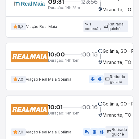
09:31
23:56
Duração:
14h 25m
Miranorte, TO
1
Retirada
6,3
Viação Real Maia
conexão
guichê
Goiânia, GO - Rod
10:00
00:15
Duração:
14h 15m
Miranorte, TO
Retirada
ac_unit
wc
7,0
Viação Real Maia Goiânia
guichê
Goiânia, GO - Rod
10:01
00:16
Duração:
14h 15m
Miranorte, TO
Retirada
airline_seat_legroom_extra
ac_unit
wc
7,0
Viação Real Maia Goiânia
guichê