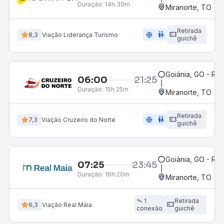
Duração:
14h 30m
Miranorte, TO
Retirada
ac_unit
wc
8,3
Viação Liderança Turismo
guichê
Goiânia, GO - Rod
06:00
21:25
Duração:
15h 25m
Miranorte, TO
Retirada
ac_unit
wc
7,3
Viação Cruzeiro do Norte
guichê
Goiânia, GO - Rod
07:25
23:45
Duração:
16h 20m
Miranorte, TO
1
Retirada
6,3
Viação Real Maia
conexão
guichê