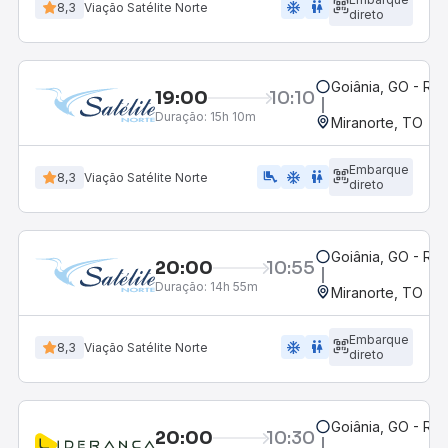
ac_unit
wc
8,3
Viação Satélite Norte
direto
Goiânia, GO - Rod
19:00
10:10
Duração:
15h 10m
Miranorte, TO
Embarque
airline_seat_legroom_extra
ac_unit
wc
8,3
Viação Satélite Norte
direto
Goiânia, GO - Rod
20:00
10:55
Duração:
14h 55m
Miranorte, TO
Embarque
ac_unit
wc
8,3
Viação Satélite Norte
direto
Goiânia, GO - Rod
20:00
10:30