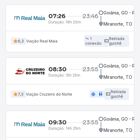
Goiânia, GO - Rod
07:26
23:46
Duração:
16h 20m
Miranorte, TO
1
Retirada
6,3
Viação Real Maia
conexão
guichê
Goiânia, GO - Rod
08:30
23:55
Duração:
15h 25m
Miranorte, TO
Retirada
ac_unit
wc
7,3
Viação Cruzeiro do Norte
guichê
Goiânia, GO - Rod
09:30
23:55
Duração:
14h 25m
Miranorte, TO