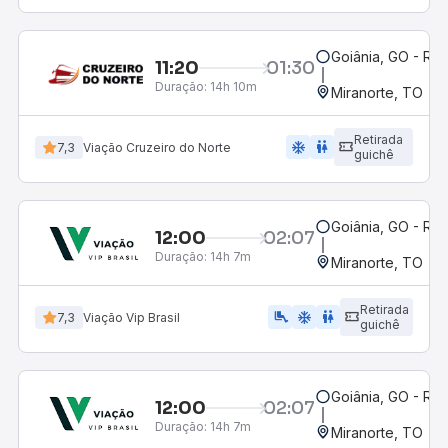
Goiânia, GO - Rod
11:20
01:30
Duração:
14h 10m
Miranorte, TO
Retirada
ac_unit
wc
7,3
Viação Cruzeiro do Norte
guichê
Goiânia, GO - Rod
12:00
02:07
Duração:
14h 7m
Miranorte, TO
Retirada
airline_seat_legroom_extra
ac_unit
WC
7,3
Viação Vip Brasil
guichê
Goiânia, GO - Rod
12:00
02:07
Duração:
14h 7m
Miranorte, TO