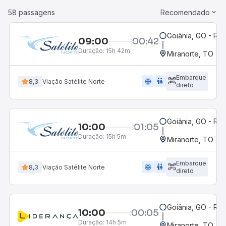
58 passagens
Recomendado
Goiânia, GO - Rod
09:00
00:42
Duração:
15h 42m
Miranorte, TO
Embarque
ac_unit
wc
8,3
Viação Satélite Norte
direto
Goiânia, GO - Rod
10:00
01:05
Duração:
15h 5m
Miranorte, TO
Embarque
ac_unit
wc
8,3
Viação Satélite Norte
direto
Goiânia, GO - Rod
10:00
00:05
Duração:
14h 5m
Miranorte, TO