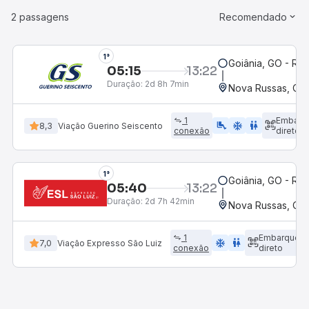
2 passagens
Recomendado
1°
Goiânia, GO - Rod
05:15
13:22
Duração:
2d 8h 7min
Nova Russas, CE
1
Embarq
airline_seat_legroom_extra
ac_unit
WC
8,3
Viação Guerino Seiscento
conexão
direto
1°
Goiânia, GO - Rod
05:40
13:22
Duração:
2d 7h 42min
Nova Russas, CE
1
Embarque
ac_unit
wc
7,0
Viação Expresso São Luiz
conexão
direto