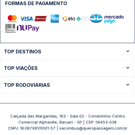
FORMAS DE PAGAMENTO
TOP DESTINOS
Ônibus Rio de Janeiro
TOP VIAÇÕES
Ônibus São Paulo
Passagens Cometa
Ônibus Brasília
TOP RODOVIÁRIAS
Passagens Gontijo
Ônibus Campinas
Rodoviária São Paulo - Tietê
Passagens 1001
Ônibus Londrina
Rodoviária Rio de Janeiro - Novo Rio
Passagens Águia Branca
+ Destinos
Rodoviária Belo Horizonte - Gov. Israel Pinheiro (Tergip)
Calçada das Margaridas, 163 - Sala 02 - Condomínio Centro
Passagens Pássaro Marron
Comercial Alphaville, Barueri - SP | CEP: 06453-038
Rodoviária Curitiba
+ Viações
CNPJ: 18.087.991/0001-57 | saconibus@queropassagem.com.br
Rodoviária São Paulo - Barra Funda