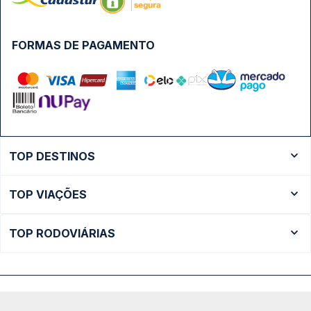
FORMAS DE PAGAMENTO
TOP DESTINOS
Ônibus Rio de Janeiro
TOP VIAÇÕES
Ônibus São Paulo
Passagens Cometa
Ônibus Brasília
TOP RODOVIÁRIAS
Passagens Gontijo
Ônibus Campinas
Rodoviária São Paulo - Tietê
Passagens 1001
Ônibus Londrina
Rodoviária Rio de Janeiro - Novo Rio
Passagens Águia Branca
+ Destinos
Rodoviária Belo Horizonte - Gov. Israel Pinheiro (Tergip)
Calçada das Margaridas, 163 - Sala 02 - Condomínio Centro
Passagens Pássaro Marron