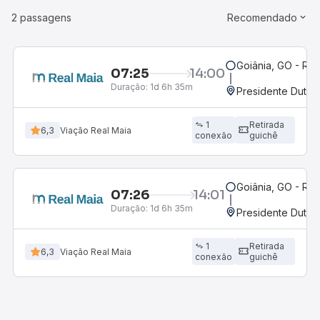
2 passagens
Recomendado
Goiânia, GO - Rod
07:25
14:00
Duração:
1d 6h 35m
Presidente Dutra
1
Retirada
6,3
Viação Real Maia
conexão
guichê
Goiânia, GO - Rod
07:26
14:01
Duração:
1d 6h 35m
Presidente Dutra
1
Retirada
6,3
Viação Real Maia
conexão
guichê