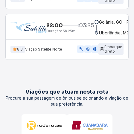
direto
Goiânia, GO - Rod
22:00
03:25
Duração:
5h 25m
Uberlândia, MG -
Embarque
airline_seat_legroom_extra
ac_unit
wc
8,3
Viação Satélite Norte
direto
Viações que atuam nesta rota
Procure a sua passagem de ônibus selecionando a viação de
sua preferência.