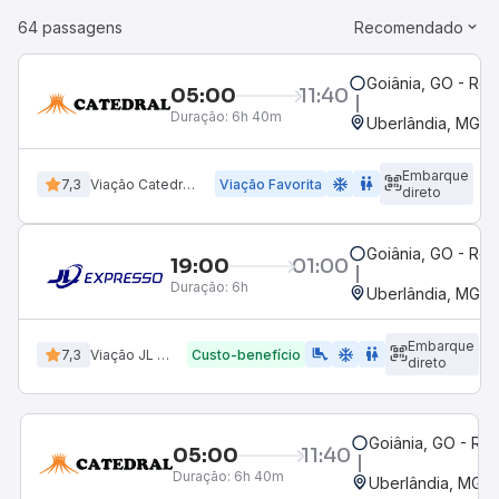
64 passagens
Recomendado
Goiânia, GO - Rod
05:00
11:40
Duração:
6h 40m
Uberlândia, MG - 
Embarque
ac_unit
wc
7,3
Viação Catedral Turismo
Viação Favorita
direto
Goiânia, GO - Rod
19:00
01:00
Duração:
6h
Uberlândia, MG - 
Embarque
airline_seat_legroom_extra
ac_unit
WC
7,3
Viação JL Expresso
Custo-benefício
direto
Goiânia, GO - Rod
05:00
11:40
Duração:
6h 40m
Uberlândia, MG -