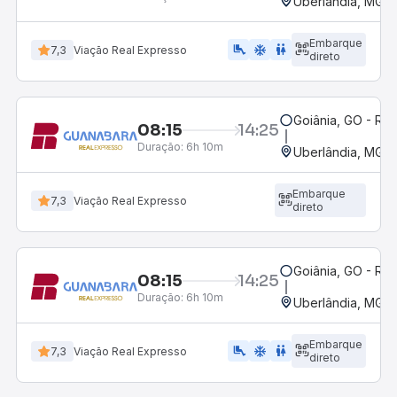
Uberlândia, MG -
Embarque
airline_seat_legroom_extra
ac_unit
wc
7,3
Viação Real Expresso
direto
Goiânia, GO - Rod
08:15
14:25
Duração:
6h 10m
Uberlândia, MG -
Embarque
7,3
Viação Real Expresso
direto
Goiânia, GO - Rod
08:15
14:25
Duração:
6h 10m
Uberlândia, MG -
Embarque
airline_seat_legroom_extra
ac_unit
wc
7,3
Viação Real Expresso
direto