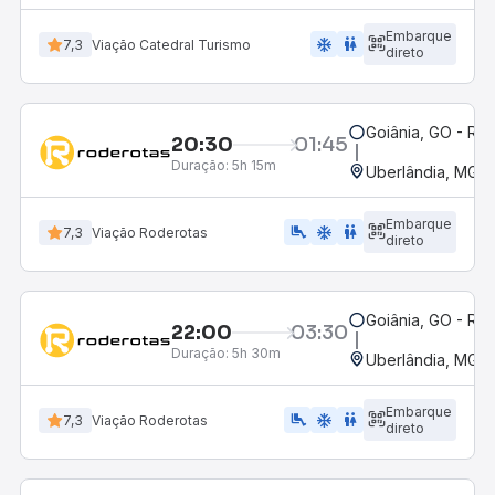
Embarque
ac_unit
wc
7,3
Viação Catedral Turismo
direto
Goiânia, GO - Rod
20:30
01:45
Duração:
5h 15m
Uberlândia, MG -
Embarque
airline_seat_legroom_extra
ac_unit
WC
7,3
Viação Roderotas
direto
Goiânia, GO - Rod
22:00
03:30
Duração:
5h 30m
Uberlândia, MG -
Embarque
airline_seat_legroom_extra
ac_unit
WC
7,3
Viação Roderotas
direto