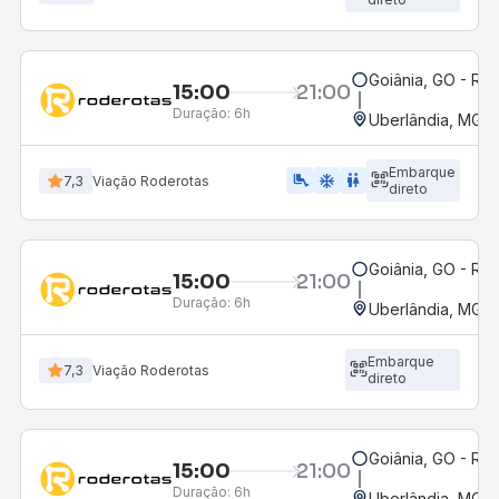
Goiânia, GO - Rod
15:00
21:00
Duração:
6h
Uberlândia, MG -
Embarque
airline_seat_legroom_extra
ac_unit
WC
7,3
Viação Roderotas
direto
Goiânia, GO - Rod
15:00
21:00
Duração:
6h
Uberlândia, MG -
Embarque
7,3
Viação Roderotas
direto
Goiânia, GO - Rod
15:00
21:00
Duração:
6h
Uberlândia, MG -