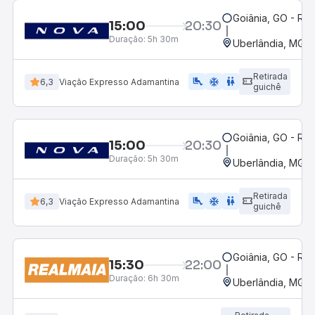
Goiânia, GO - Rod
15:00
20:30
Duração:
5h 30m
Uberlândia, MG -
Retirada
airline_seat_legroom_extra
ac_unit
WC
6,3
Viação Expresso Adamantina
guichê
Goiânia, GO - Rod
15:00
20:30
Duração:
5h 30m
Uberlândia, MG -
Retirada
airline_seat_legroom_extra
ac_unit
wc
6,3
Viação Expresso Adamantina
guichê
Goiânia, GO - Rod
15:30
22:00
Duração:
6h 30m
Uberlândia, MG -