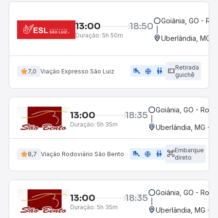
Goiânia, GO - Rod
13:00
18:50
Duração:
5h 50m
Uberlândia, MG -
Retirada
airline_seat_legroom_extra
ac_unit
wc
7,0
Viação Expresso São Luiz
guichê
Goiânia, GO - Rodo
13:00
18:35
Duração:
5h 35m
Uberlândia, MG - R
Embarque
airline_seat_legroom_extra
ac_unit
wc
8,7
Viação Rodoviário São Bento
direto
Goiânia, GO - Rodo
13:00
18:35
Duração:
5h 35m
Uberlândia, MG - R