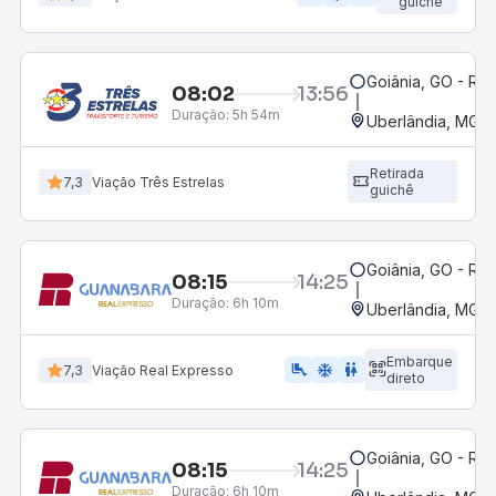
guichê
Goiânia, GO - Rod
08:02
13:56
Duração:
5h 54m
Uberlândia, MG -
Retirada
7,3
Viação Três Estrelas
guichê
Goiânia, GO - Rod
08:15
14:25
Duração:
6h 10m
Uberlândia, MG -
Embarque
airline_seat_legroom_extra
ac_unit
WC
7,3
Viação Real Expresso
direto
Goiânia, GO - Rod
08:15
14:25
Duração:
6h 10m