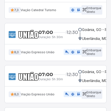
Embarque
ac_unit
wc
7,3
Viação Catedral Turismo
direto
Goiânia, GO - Rod
07:00
12:30
Duração:
5h 30m
Uberlândia, MG -
Embarque
airline_seat_legroom_extra
ac_unit
WC
8,0
Viação Expresso União
direto
Goiânia, GO - Rod
07:00
12:30
Duração:
5h 30m
Uberlândia, MG -
Embarque
airline_seat_legroom_extra
ac_unit
wc
8,0
Viação Expresso União
direto