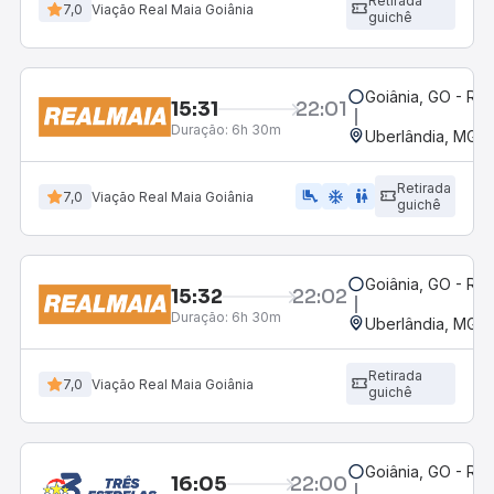
Retirada
7,0
Viação Real Maia Goiânia
guichê
Goiânia, GO - Rod
15:31
22:01
Duração:
6h 30m
Uberlândia, MG -
Retirada
airline_seat_legroom_extra
ac_unit
wc
7,0
Viação Real Maia Goiânia
guichê
Goiânia, GO - Rod
15:32
22:02
Duração:
6h 30m
Uberlândia, MG -
Retirada
7,0
Viação Real Maia Goiânia
guichê
Goiânia, GO - Rod
16:05
22:00