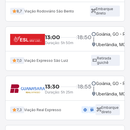
Embarque
8,7
Viação Rodoviário São Bento
direto
Goiânia, GO - Rod
13:00
18:50
Duração:
5h 50m
Uberlândia, MG -
Retirada
7,0
Viação Expresso São Luiz
guichê
Goiânia, GO - Rod
13:30
18:55
Duração:
5h 25m
Uberlândia, MG -
Embarque
ac_unit
wc
7,3
Viação Real Expresso
direto