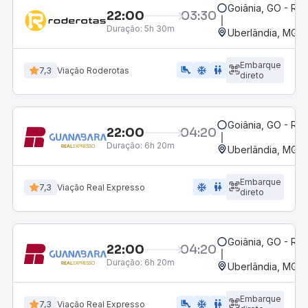
Goiânia, GO - Rod
22:00
03:30
Duração:
5h 30m
Uberlândia, MG -
Embarque
airline_seat_legroom_extra
ac_unit
wc
7,3
Viação Roderotas
direto
Goiânia, GO - Rod
22:00
04:20
Duração:
6h 20m
Uberlândia, MG -
Embarque
ac_unit
wc
7,3
Viação Real Expresso
direto
Goiânia, GO - Rod
22:00
04:20
Duração:
6h 20m
Uberlândia, MG -
Embarque
airline_seat_legroom_extra
ac_unit
wc
7,3
Viação Real Expresso