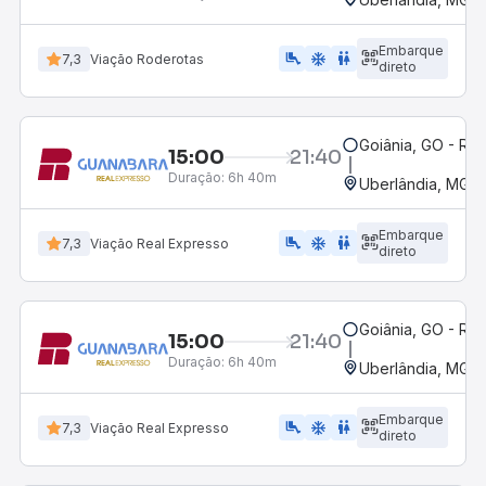
Embarque
airline_seat_legroom_extra
ac_unit
wc
7,3
Viação Roderotas
direto
Goiânia, GO - Rod
15:00
21:40
Duração:
6h 40m
Uberlândia, MG -
Embarque
airline_seat_legroom_extra
ac_unit
wc
7,3
Viação Real Expresso
direto
Goiânia, GO - Rod
15:00
21:40
Duração:
6h 40m
Uberlândia, MG -
Embarque
airline_seat_legroom_extra
ac_unit
WC
7,3
Viação Real Expresso
direto