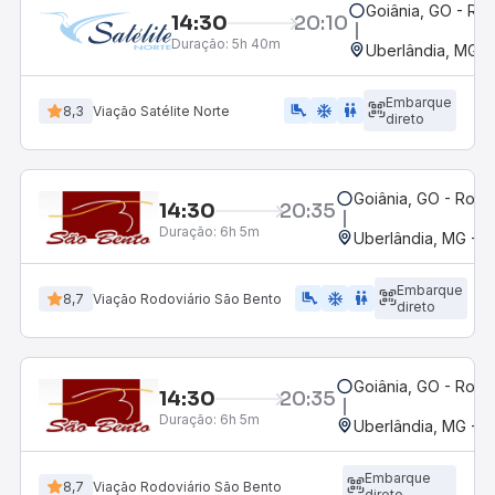
Goiânia, GO - Rod
14:30
20:10
Duração:
5h 40m
Uberlândia, MG -
Embarque
airline_seat_legroom_extra
ac_unit
wc
8,3
Viação Satélite Norte
direto
Goiânia, GO - Rodo
14:30
20:35
Duração:
6h 5m
Uberlândia, MG - R
Embarque
airline_seat_legroom_extra
ac_unit
wc
8,7
Viação Rodoviário São Bento
direto
Goiânia, GO - Rodo
14:30
20:35
Duração:
6h 5m
Uberlândia, MG - R
Embarque
8,7
Viação Rodoviário São Bento
direto