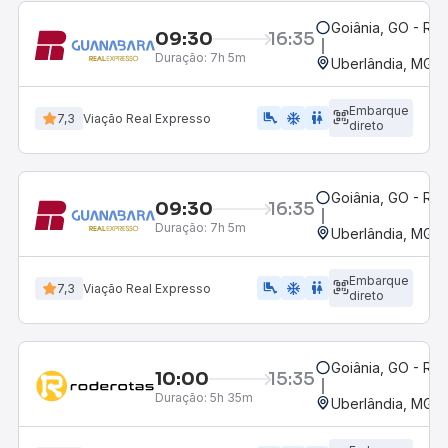
Goiânia, GO - Rod
09:30
16:35
Duração:
7h 5m
Uberlândia, MG -
Embarque
airline_seat_legroom_extra
ac_unit
WC
7,3
Viação Real Expresso
direto
Goiânia, GO - Rod
09:30
16:35
Duração:
7h 5m
Uberlândia, MG -
Embarque
airline_seat_legroom_extra
ac_unit
wc
7,3
Viação Real Expresso
direto
Goiânia, GO - Rod
10:00
15:35
Duração:
5h 35m
Uberlândia, MG -