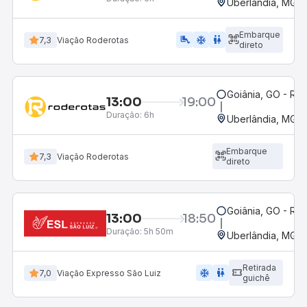
Uberlândia, MG -
Embarque
airline_seat_legroom_extra
ac_unit
wc
7,3
Viação Roderotas
direto
Goiânia, GO - Rod
13:00
19:00
Duração:
6h
Uberlândia, MG -
Embarque
7,3
Viação Roderotas
direto
Goiânia, GO - Rod
13:00
18:50
Duração:
5h 50m
Uberlândia, MG -
Retirada
ac_unit
wc
7,0
Viação Expresso São Luiz
guichê