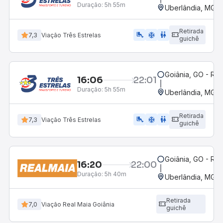
Duração:
5h 55m
Uberlândia, MG -
Retirada
airline_seat_legroom_extra
ac_unit
WC
7,3
Viação Três Estrelas
guichê
Goiânia, GO - Rod
16:06
22:01
Duração:
5h 55m
Uberlândia, MG -
Retirada
airline_seat_legroom_extra
ac_unit
wc
7,3
Viação Três Estrelas
guichê
Goiânia, GO - Rod
16:20
22:00
Duração:
5h 40m
Uberlândia, MG -
Retirada
7,0
Viação Real Maia Goiânia
guichê