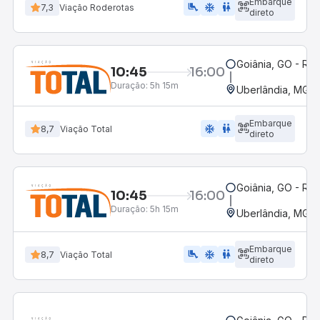
Embarque
airline_seat_legroom_extra
ac_unit
WC
7,3
Viação Roderotas
direto
Goiânia, GO - Rod
10:45
16:00
Duração:
5h 15m
Uberlândia, MG -
Embarque
ac_unit
wc
8,7
Viação Total
direto
Goiânia, GO - Rod
10:45
16:00
Duração:
5h 15m
Uberlândia, MG -
Embarque
airline_seat_legroom_extra
ac_unit
wc
8,7
Viação Total
direto