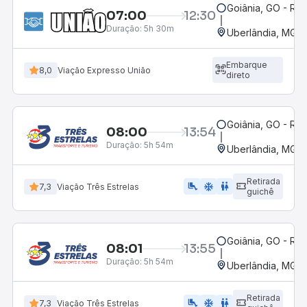
Goiânia, GO - Rod
07:00
12:30
Duração:
5h 30m
Uberlândia, MG -
Embarque
8,0
Viação Expresso União
direto
Goiânia, GO - Rod
08:00
13:54
Duração:
5h 54m
Uberlândia, MG -
Retirada
airline_seat_legroom_extra
ac_unit
WC
7,3
Viação Três Estrelas
guichê
Goiânia, GO - Rod
08:01
13:55
Duração:
5h 54m
Uberlândia, MG -
Retirada
airline_seat_legroom_extra
ac_unit
wc
7,3
Viação Três Estrelas