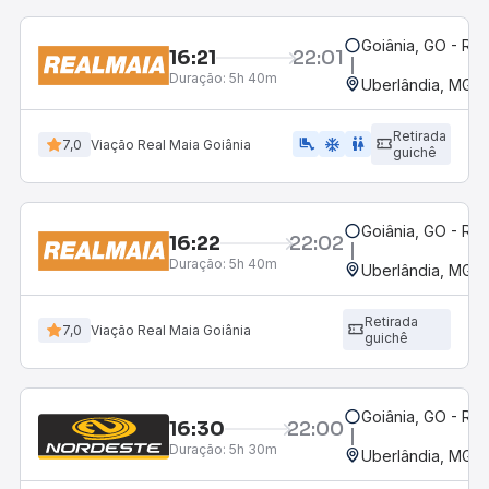
Goiânia, GO - Rod
16:21
22:01
Duração:
5h 40m
Uberlândia, MG -
Retirada
airline_seat_legroom_extra
ac_unit
wc
7,0
Viação Real Maia Goiânia
guichê
Goiânia, GO - Rod
16:22
22:02
Duração:
5h 40m
Uberlândia, MG -
Retirada
7,0
Viação Real Maia Goiânia
guichê
Goiânia, GO - Rod
16:30
22:00
Duração:
5h 30m
Uberlândia, MG -