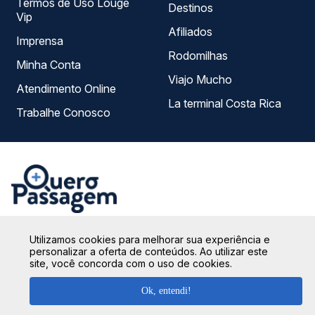
Termos de Uso Louge
Destinos
Vip
Afiliados
Imprensa
Rodomilhas
Minha Conta
Viajo Mucho
Atendimento Online
La terminal Costa Rica
Trabalhe Conosco
Utilizamos cookies para melhorar sua experiência e
Na Quero Passagem sua compra é totalmente segura!
personalizar a oferta de conteúdos. Ao utilizar este
site, você concorda com o uso de cookies.
Para garantirmos que seus dados estejam sempre
protegidos, não armazenamos nenhuma informação do
Ok, entendi!
cartão de crédito utilizado, seguindo os protocolos de