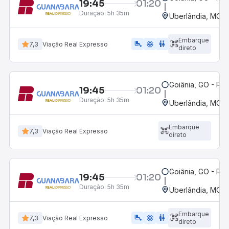
19:45
01:20
Duração:
5h 35m
Uberlândia, MG -
Embarque
airline_seat_legroom_extra
ac_unit
wc
7,3
Viação Real Expresso
direto
Goiânia, GO - Rod
19:45
01:20
Duração:
5h 35m
Uberlândia, MG -
Embarque
7,3
Viação Real Expresso
direto
Goiânia, GO - Rod
19:45
01:20
Duração:
5h 35m
Uberlândia, MG -
Embarque
airline_seat_legroom_extra
ac_unit
wc
7,3
Viação Real Expresso
direto