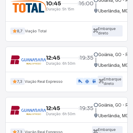
Goiânia, GO - Rod
10:45
16:00
Duração:
5h 15m
Uberlândia, MG -
Embarque
8,7
Viação Total
direto
Goiânia, GO - Rod
12:45
19:35
Duração:
6h 50m
Uberlândia, MG -
Embarque
airline_seat_legroom_extra
ac_unit
WC
7,3
Viação Real Expresso
direto
Goiânia, GO - Rod
12:45
19:35
Duração:
6h 50m
Uberlândia, MG -
Embarque
7,3
Viação Real Expresso