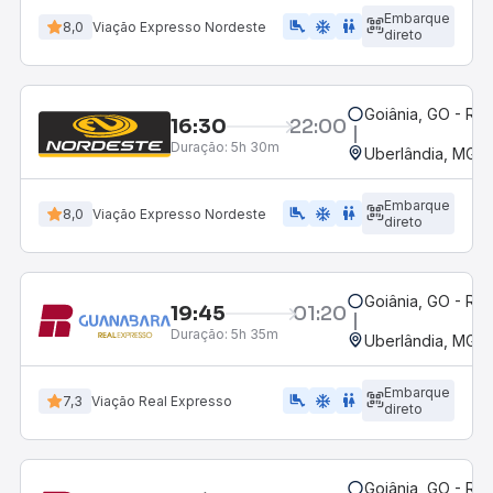
Embarque
airline_seat_legroom_extra
ac_unit
WC
8,0
Viação Expresso Nordeste
direto
Goiânia, GO - Rod
16:30
22:00
Duração:
5h 30m
Uberlândia, MG -
Embarque
airline_seat_legroom_extra
ac_unit
WC
8,0
Viação Expresso Nordeste
direto
Goiânia, GO - Rod
19:45
01:20
Duração:
5h 35m
Uberlândia, MG -
Embarque
airline_seat_legroom_extra
ac_unit
WC
7,3
Viação Real Expresso
direto
Goiânia, GO - Rod