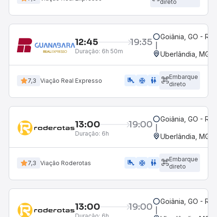
direto
Goiânia, GO - Rod
12:45
19:35
Duração:
6h 50m
Uberlândia, MG -
Embarque
airline_seat_legroom_extra
ac_unit
wc
7,3
Viação Real Expresso
direto
Goiânia, GO - Rod
13:00
19:00
Duração:
6h
Uberlândia, MG -
Embarque
airline_seat_legroom_extra
ac_unit
WC
7,3
Viação Roderotas
direto
Goiânia, GO - Rod
13:00
19:00
Duração:
6h