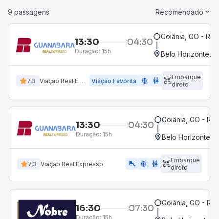
9 passagens
Recomendado
Goiânia, GO - Rod
13:30
04:30
Duração:
15h
Belo Horizonte, MG
Embarque
ac_unit
wc
7,3
Viação Real Expresso
Viação Favorita
direto
Goiânia, GO - Rod
13:30
04:30
Duração:
15h
Belo Horizonte, M
Embarque
airline_seat_legroom_extra
ac_unit
wc
7,3
Viação Real Expresso
direto
Goiânia, GO - Rod
16:30
07:30
Duração:
15h