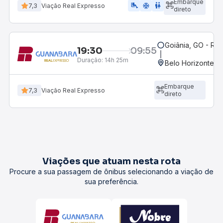
Embarque
airline_seat_legroom_extra
ac_unit
wc
7,3
Viação Real Expresso
direto
Goiânia, GO - Rod
19:30
09:55
Duração:
14h 25m
Belo Horizonte, M
Embarque
7,3
Viação Real Expresso
direto
Viações que atuam nesta rota
Procure a sua passagem de ônibus selecionando a viação de
sua preferência.