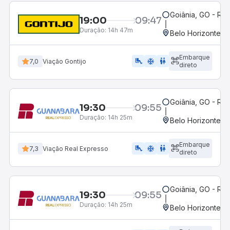
Goiânia, GO - Rod
19:00
09:47
Duração:
14h 47m
Belo Horizonte, M
Embarque
airline_seat_legroom_extra
ac_unit
wc
7,0
Viação Gontijo
direto
Goiânia, GO - Rod
19:30
09:55
Duração:
14h 25m
Belo Horizonte, M
Embarque
airline_seat_legroom_extra
ac_unit
wc
7,3
Viação Real Expresso
direto
Goiânia, GO - Rod
19:30
09:55
Duração:
14h 25m
Belo Horizonte, M