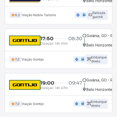
Belo Horizonte, M
Retirada
ac_unit
wc
9,3
Viação Nobre Turismo
guichê
Goiânia, GO - Rod
17:50
08:30
Duração:
14h 40m
Belo Horizonte, M
Embarque
ac_unit
wc
7,0
Viação Gontijo
direto
Goiânia, GO - Rod
19:00
09:47
Duração:
14h 47m
Belo Horizonte, M
Embarque
ac_unit
wc
7,0
Viação Gontijo
direto