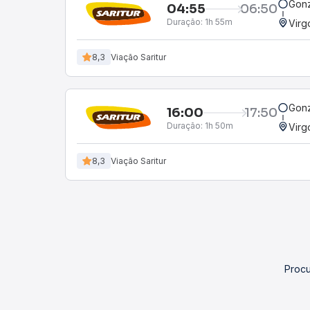
Gon
04:55
06:50
Duração:
1h 55m
Virg
8,3
Viação Saritur
Gon
16:00
17:50
Duração:
1h 50m
Virg
8,3
Viação Saritur
Procu