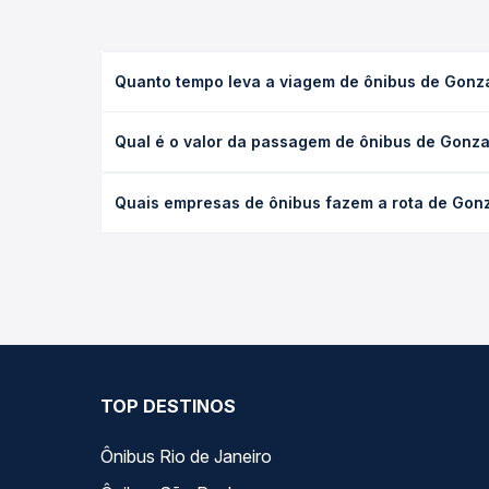
Quanto tempo leva a viagem de ônibus de Gonza
A viagem de ônibus de Gonzaga, MG para Virgolândi
Qual é o valor da passagem de ônibus de Gonza
executivo ou leito) e as condições de tráfego. Na
O preço da passagem de ônibus de Gonzaga, MG par
Quais empresas de ônibus fazem a rota de Gonz
poltrona e a antecedência da compra. Na Quero Pa
As viações Saritur operam o trecho de Gonzaga, M
as opções — empresas, horários, tipos de serviço 
TOP DESTINOS
Ônibus Rio de Janeiro