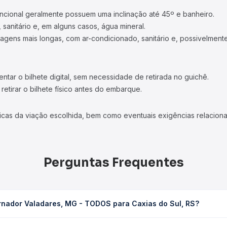
ncional geralmente possuem uma inclinação até 45º e banheiro.
 sanitário e, em alguns casos, água mineral.
viagens mais longas, com ar-condicionado, sanitário e, possivelmente
tar o bilhete digital, sem necessidade de retirada no guichê.
etirar o bilhete físico antes do embarque.
icas da viação escolhida, bem como eventuais exigências relaciona
Perguntas Frequentes
rnador Valadares, MG - TODOS para Caxias do Sul, RS?
 TODOS para Caxias do Sul, RS leva em média 36h 35min, podendo v