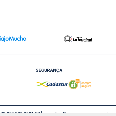
SEGURANÇA
NPJ: 18.087.991/0001-57 | saconibus@queropassagem.com.br