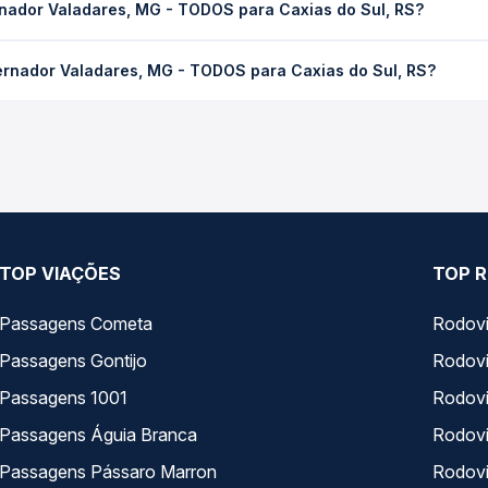
rnador Valadares, MG - TODOS para Caxias do Sul, RS?
 de tráfego. Na Quero Passagem você consulta os horários disponív
adares, MG - TODOS para Caxias do Sul, RS custa em média R$ 474
ernador Valadares, MG - TODOS para Caxias do Sul, RS?
compra. Na Quero Passagem você compara os preços de todas as vi
ernador Valadares, MG - TODOS para Caxias do Sul, RS, com horá
s, tipos de serviço e preços — em um só lugar e escolhe a que me
TOP VIAÇÕES
TOP R
Passagens Cometa
Rodovi
Passagens Gontijo
Rodovi
Passagens 1001
Rodoviá
Passagens Águia Branca
Rodoviá
Passagens Pássaro Marron
Rodovi