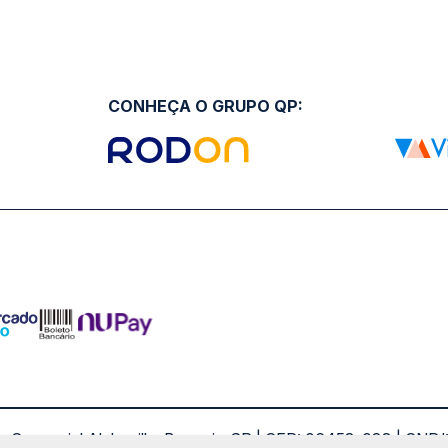
CONHEÇA O GRUPO QP:
ro Comercial Alphaville, Barueri - SP | CEP: 06453-038 | C