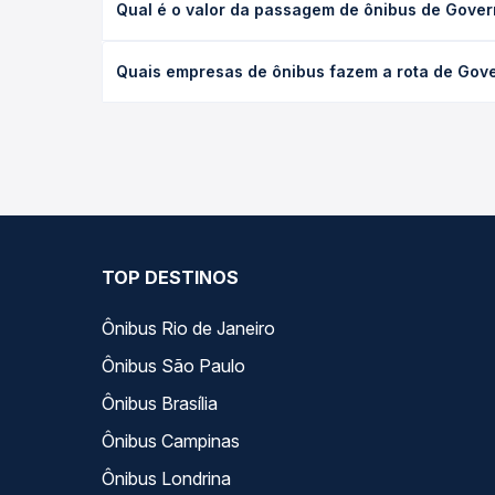
Qual é o valor da passagem de ônibus de Gove
(convencional, executivo ou leito) e as condições
desejada.
O preço da passagem de ônibus de Governador Val
Quais empresas de ônibus fazem a rota de Gov
empresa, o tipo de poltrona e a antecedência da 
para o seu roteiro.
As viações Expresso União operam o trecho de Gov
você compara todas as opções — empresas, horário
TOP DESTINOS
Ônibus Rio de Janeiro
Ônibus São Paulo
Ônibus Brasília
Ônibus Campinas
Ônibus Londrina