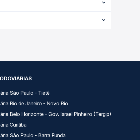
eis e vê a duração exata de cada opção na data
,95 e varia conforme a data da viagem, a
ações em tempo real e garante a melhor oferta
rios variados ao longo do dia. Na Quero Passagem
lhor se encaixa na sua viagem.
ODOVIÁRIAS
ária São Paulo - Tietê
ária Rio de Janeiro - Novo Rio
ria Belo Horizonte - Gov. Israel Pinheiro (Tergip)
ria Curitiba
ária São Paulo - Barra Funda