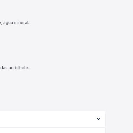
, água mineral.
das ao bilhete.
ariar conforme a viação, o tipo de serviço