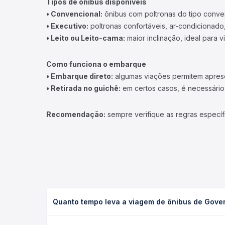
Tipos de ônibus disponíveis
• Convencional:
ônibus com poltronas do tipo conve
• Executivo:
poltronas confortáveis, ar-condicionado,
• Leito ou Leito-cama:
maior inclinação, ideal para 
Como funciona o embarque
• Embarque direto:
algumas viações permitem apresen
• Retirada no guichê:
em certos casos, é necessário r
Recomendação:
sempre verifique as regras específ
Quanto tempo leva a viagem de ônibus de Gove
A viagem de ônibus de Governador Valadares, MG -