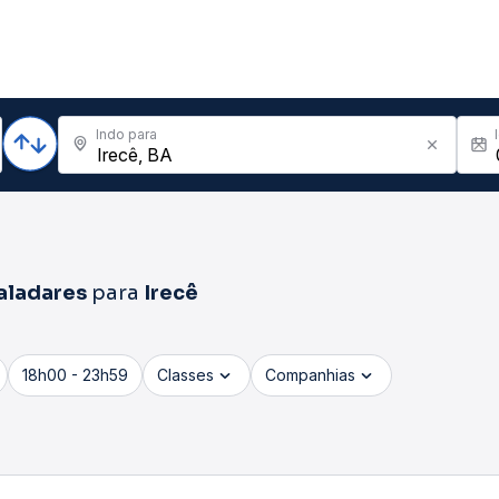
Indo para
aladares
para
Irecê
18h00 - 23h59
Classes
Companhias