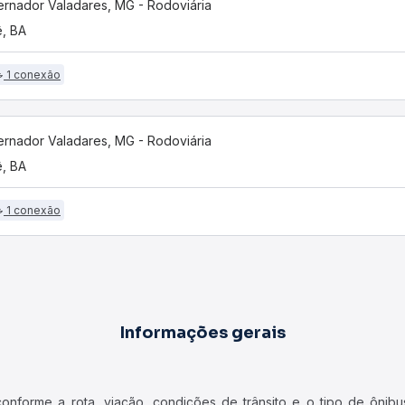
rnador Valadares, MG - Rodoviária
ê, BA
1 conexão
rnador Valadares, MG - Rodoviária
ê, BA
1 conexão
Informações gerais
forme a rota, viação, condições de trânsito e o tipo de ônibus