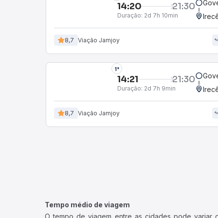
Gove
14:20
21:30
Duração:
2d 7h 10min
Irec
8,7
Viação Jamjoy
1°
Gove
14:21
21:30
Duração:
2d 7h 9min
Irec
8,7
Viação Jamjoy
Tempo médio de viagem
O tempo de viagem entre as cidades pode variar con