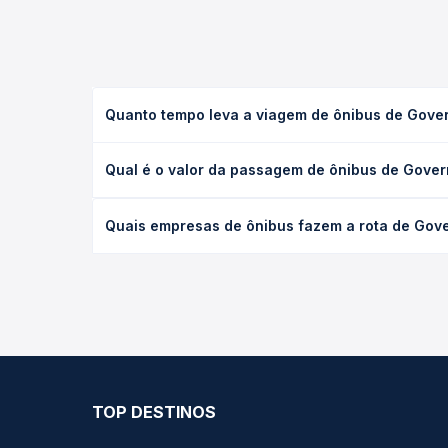
Quanto tempo leva a viagem de ônibus de Gove
A viagem de ônibus de Governador Valadares, MG -
Qual é o valor da passagem de ônibus de Gover
executivo ou leito) e as condições de tráfego. Na
O preço da passagem de ônibus de Governador Vala
Quais empresas de ônibus fazem a rota de Gov
o tipo de poltrona e a antecedência da compra. N
roteiro.
As viações não identificadas operam o trecho de 
compara todas as opções — empresas, horários, ti
TOP DESTINOS