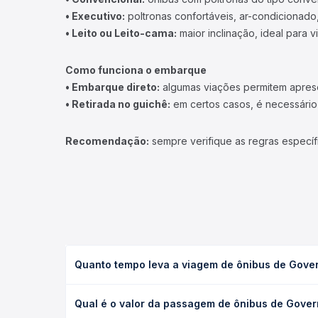
• Executivo:
poltronas confortáveis, ar-condicionado,
• Leito ou Leito-cama:
maior inclinação, ideal para 
Como funciona o embarque
• Embarque direto:
algumas viações permitem apresen
• Retirada no guichê:
em certos casos, é necessário r
Recomendação:
sempre verifique as regras específ
Quanto tempo leva a viagem de ônibus de Gover
A viagem de ônibus de Governador Valadares, MG - 
Qual é o valor da passagem de ônibus de Gover
(convencional, executivo ou leito) e as condições