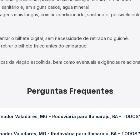
 sanitário e, em alguns casos, água mineral.
viagens mais longas, com ar-condicionado, sanitário e, possivelmente
tar o bilhete digital, sem necessidade de retirada no guichê.
etirar o bilhete físico antes do embarque.
icas da viação escolhida, bem como eventuais exigências relaciona
Perguntas Frequentes
nador Valadares, MG - Rodoviária para Itamaraju, BA - TODOS
Rodoviária para Itamaraju, BA - TODOS leva em média 8h 48min, po
nador Valadares, MG - Rodoviária para Itamaraju, BA - TODOS?
 de tráfego. Na Quero Passagem você consulta os horários disponív