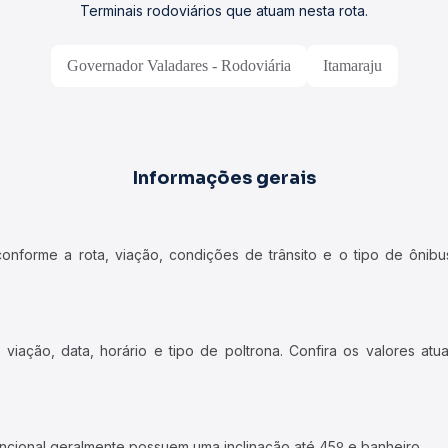
Terminais rodoviários que atuam nesta rota.
Governador Valadares - Rodoviária
Itamaraju
Informações gerais
forme a rota, viação, condições de trânsito e o tipo de ônibus
iação, data, horário e tipo de poltrona. Confira os valores at
ncional geralmente possuem uma inclinação até 45º e banheiro.