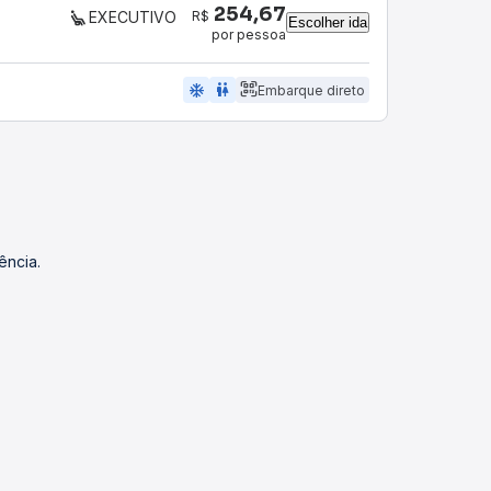
254,67
R$
EXECUTIVO
Escolher ida
por pessoa
ac_unit
wc
Embarque direto
ência.