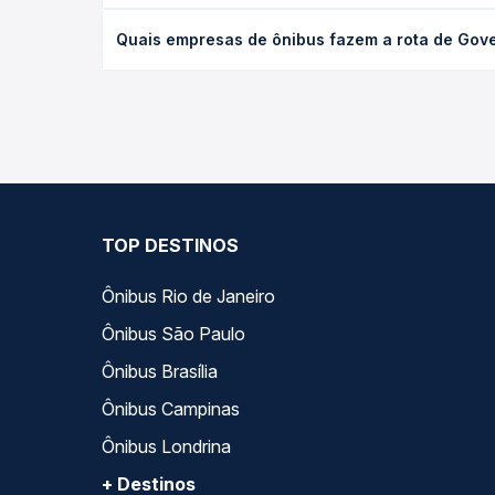
desejada.
O preço da passagem de ônibus de Governador Vala
Quais empresas de ônibus fazem a rota de Gove
empresa, o tipo de poltrona e a antecedência da 
para o seu roteiro.
As viações Riodoce operam o trecho de Governador
você compara todas as opções — empresas, horário
TOP DESTINOS
Ônibus Rio de Janeiro
Ônibus São Paulo
Ônibus Brasília
Ônibus Campinas
Ônibus Londrina
+ Destinos