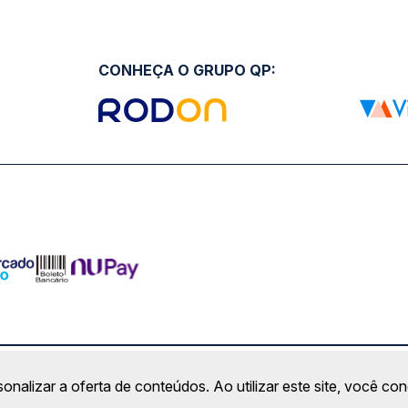
CONHEÇA O GRUPO QP:
ro Comercial Alphaville, Barueri - SP | CEP: 06453-038 | C
sonalizar a oferta de conteúdos. Ao utilizar este site, você c
Copyright 2026 © QueroPassagem.com.br