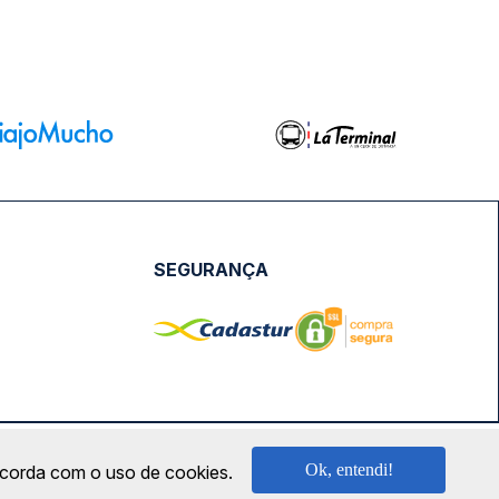
SEGURANÇA
NPJ: 18.087.991/0001-57 | saconibus@queropassagem.com.br
Ok, entendi!
oncorda com o uso de cookies.