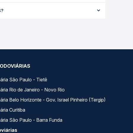
a R$ 246,88 e varia conforme a data da viagem, a
S?
ações em tempo real e garante a melhor oferta
ários variados ao longo do dia. Na Quero Passagem
lhor se encaixa na sua viagem.
ODOVIÁRIAS
ária São Paulo - Tietê
ária Rio de Janeiro - Novo Rio
ria Belo Horizonte - Gov. Israel Pinheiro (Tergip)
ria Curitiba
ária São Paulo - Barra Funda
viárias