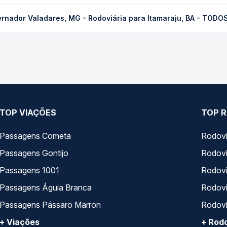
dares, MG - Rodoviária para Itamaraju, BA - TODOS custa em médi
rnador Valadares, MG - Rodoviária para Itamaraju, BA - TODO
compra. Na Quero Passagem você compara os preços de todas as vi
 Valadares, MG - Rodoviária para Itamaraju, BA - TODOS, com hor
s, tipos de serviço e preços — em um só lugar e escolhe a que me
TOP VIAÇÕES
TOP R
Passagens Cometa
Rodovi
Passagens Gontijo
Rodovi
Passagens 1001
Rodoviá
Passagens Águia Branca
Rodoviá
Passagens Pássaro Marron
Rodovi
+ Viações
+ Rodo