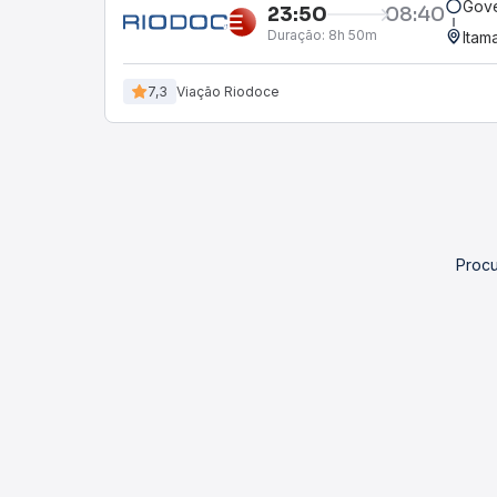
Gove
23:50
08:40
Duração:
8h 50m
Itam
7,3
Viação Riodoce
Procu