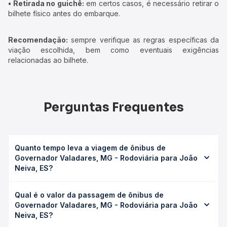
• Retirada no guichê:
em certos casos, é necessário retirar o
bilhete físico antes do embarque.
Recomendação:
sempre verifique as regras específicas da
viação escolhida, bem como eventuais exigências
relacionadas ao bilhete.
Perguntas Frequentes
Quanto tempo leva a viagem de ônibus de
Governador Valadares, MG - Rodoviária para João
Neiva, ES?
A viagem de ônibus de Governador Valadares, MG -
Qual é o valor da passagem de ônibus de
Rodoviária para João Neiva, ES leva em média 5h 57min,
Governador Valadares, MG - Rodoviária para João
podendo variar conforme a viação, o tipo de serviço
Neiva, ES?
(convencional, executivo ou leito) e as condições de
tráfego. Na Quero Passagem você consulta os horários