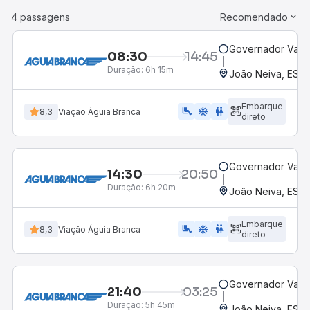
4 passagens
Recomendado
Governador Valad
08:30
14:45
Duração:
6h 15m
João Neiva, ES
Embarque
airline_seat_legroom_extra
ac_unit
WC
8,3
Viação Águia Branca
direto
Governador Valad
14:30
20:50
Duração:
6h 20m
João Neiva, ES
Embarque
airline_seat_legroom_extra
ac_unit
WC
8,3
Viação Águia Branca
direto
Governador Valad
21:40
03:25
Duração:
5h 45m
João Neiva, ES