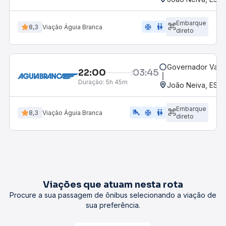
Embarque
ac_unit
wc
8,3
Viação Águia Branca
direto
Governador Valad
22:00
03:45
Duração:
5h 45m
João Neiva, ES
Embarque
airline_seat_legroom_extra
ac_unit
WC
8,3
Viação Águia Branca
direto
Viações que atuam nesta rota
Procure a sua passagem de ônibus selecionando a viação de
sua preferência.