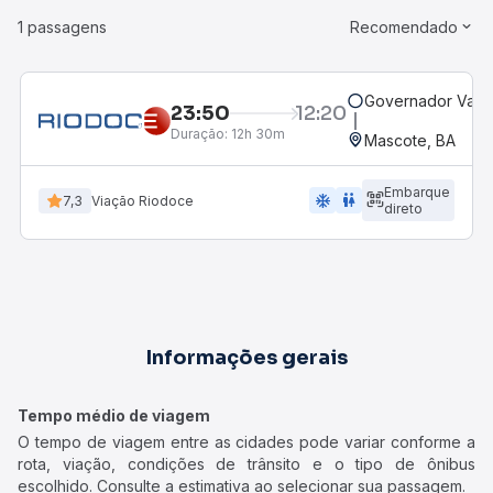
1 passagens
Recomendado
Governador Valad
23:50
12:20
Duração:
12h 30m
Mascote, BA
Embarque
ac_unit
wc
7,3
Viação Riodoce
direto
Informações gerais
Tempo médio de viagem
O tempo de viagem entre as cidades pode variar conforme a
rota, viação, condições de trânsito e o tipo de ônibus
escolhido. Consulte a estimativa ao selecionar sua passagem.