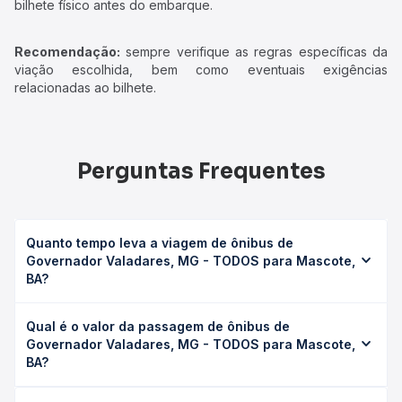
bilhete físico antes do embarque.
Recomendação:
sempre verifique as regras específicas da
viação escolhida, bem como eventuais exigências
relacionadas ao bilhete.
Perguntas Frequentes
Quanto tempo leva a viagem de ônibus de
Governador Valadares, MG - TODOS para Mascote,
BA?
A viagem de ônibus de Governador Valadares, MG -
Qual é o valor da passagem de ônibus de
TODOS para Mascote, BA leva em média 0 horas,
Governador Valadares, MG - TODOS para Mascote,
podendo variar conforme a viação, o tipo de serviço
BA?
(convencional, executivo ou leito) e as condições de
tráfego. Na Quero Passagem você consulta os horários
O preço da passagem de ônibus de Governador
disponíveis e vê a duração exata de cada opção na data