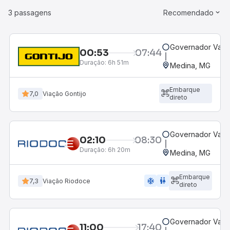
3 passagens
Recomendado
Governador Valad
00:53
07:44
Duração:
6h 51m
Medina, MG
Embarque
7,0
Viação Gontijo
direto
Governador Valad
02:10
08:30
Duração:
6h 20m
Medina, MG
Embarque
ac_unit
wc
7,3
Viação Riodoce
direto
Governador Valad
11:00
17:40