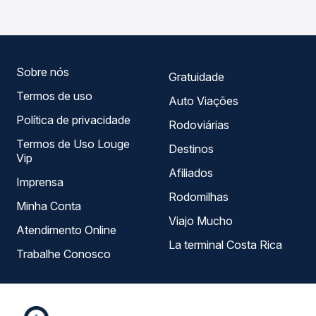
Passagem você compara todas as opções — empresas,
horários, tipos de serviço e preços — em um só lugar e
escolhe a que melhor se encaixa na sua viagem.
Sobre nós
Gratuidade
Termos de uso
Auto Viações
Política de privacidade
Rodoviárias
Termos de Uso Louge
Destinos
Vip
Afiliados
Imprensa
Rodomilhas
Minha Conta
Viajo Mucho
Atendimento Online
La terminal Costa Rica
Trabalhe Conosco