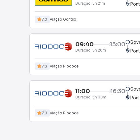
Duração:
5h 21m
Pont
7,0
Viação Gontijo
Gove
09:40
15:00
Duração:
5h 20m
Pont
7,3
Viação Riodoce
Gove
11:00
16:30
Duração:
5h 30m
Pont
7,3
Viação Riodoce