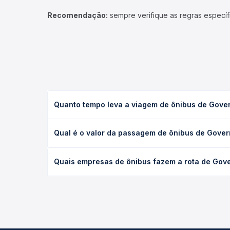
Recomendação:
sempre verifique as regras específ
Quanto tempo leva a viagem de ônibus de Gover
A viagem de ônibus de Governador Valadares, MG -
Qual é o valor da passagem de ônibus de Gover
serviço (convencional, executivo ou leito) e as c
data desejada.
O preço da passagem de ônibus de Governador Vala
Quais empresas de ônibus fazem a rota de Gove
empresa, o tipo de poltrona e a antecedência da 
para o seu roteiro.
As viações Riodoce, Gontijo operam o trecho de Go
Passagem você compara todas as opções — empresas