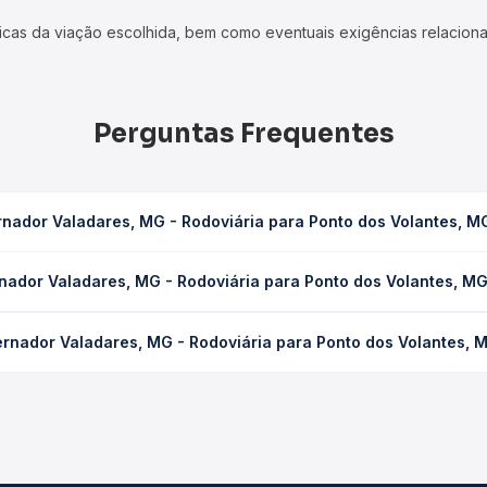
icas da viação escolhida, bem como eventuais exigências relaciona
Perguntas Frequentes
nador Valadares, MG - Rodoviária para Ponto dos Volantes, M
 Rodoviária para Ponto dos Volantes, MG leva em média 5h 21min, p
nador Valadares, MG - Rodoviária para Ponto dos Volantes, M
ondições de tráfego. Na Quero Passagem você consulta os horários 
dares, MG - Rodoviária para Ponto dos Volantes, MG custa em méd
rnador Valadares, MG - Rodoviária para Ponto dos Volantes, 
compra. Na Quero Passagem você compara os preços de todas as vi
vernador Valadares, MG - Rodoviária para Ponto dos Volantes, MG,
, horários, tipos de serviço e preços — em um só lugar e escolh