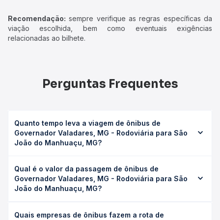
Recomendação:
sempre verifique as regras específicas da
viação escolhida, bem como eventuais exigências
relacionadas ao bilhete.
Perguntas Frequentes
Quanto tempo leva a viagem de ônibus de
Governador Valadares, MG - Rodoviária para São
João do Manhuaçu, MG?
A viagem de ônibus de Governador Valadares, MG -
Qual é o valor da passagem de ônibus de
Rodoviária para São João do Manhuaçu, MG leva em
Governador Valadares, MG - Rodoviária para São
média 4h 15min, podendo variar conforme a viação, o tipo
João do Manhuaçu, MG?
de serviço (convencional, executivo ou leito) e as
condições de tráfego. Na Quero Passagem você consulta
O preço da passagem de ônibus de Governador
os horários disponíveis e vê a duração exata de cada
Quais empresas de ônibus fazem a rota de
Valadares, MG - Rodoviária para São João do Manhuaçu,
opção na data desejada.