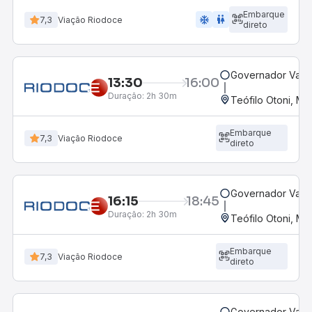
Embarque
ac_unit
wc
7,3
Viação Riodoce
direto
Governador Valad
13:30
16:00
Duração:
2h 30m
Teófilo Otoni, MG
Embarque
7,3
Viação Riodoce
direto
Governador Valad
16:15
18:45
Duração:
2h 30m
Teófilo Otoni, MG
Embarque
7,3
Viação Riodoce
direto
Governador Valad