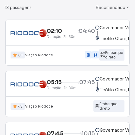
13 passagens
Recomendado
Governador Valad
02:10
04:40
Duração:
2h 30m
Teófilo Otoni, MG
Embarque
ac_unit
wc
7,3
Viação Riodoce
direto
Governador Valad
05:15
07:45
Duração:
2h 30m
Teófilo Otoni, MG
Embarque
7,3
Viação Riodoce
direto
Governador Valad
07:45
10:15