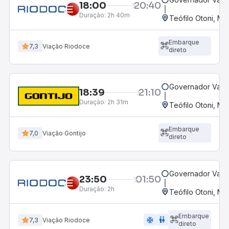
18:00
20:40
Duração:
2h 40m
Teófilo Otoni, MG
Embarque
7,3
Viação Riodoce
direto
Governador Valad
18:39
21:10
Duração:
2h 31m
Teófilo Otoni, MG
Embarque
7,0
Viação Gontijo
direto
Governador Valad
23:50
01:50
Duração:
2h
Teófilo Otoni, MG
Embarque
ac_unit
wc
7,3
Viação Riodoce
direto