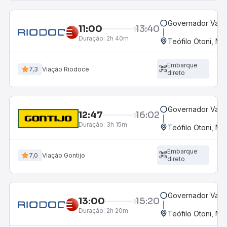
Governador Valad
11:00
13:40
Duração:
2h 40m
Teófilo Otoni, MG
Embarque
7,3
Viação Riodoce
direto
Governador Valad
12:47
16:02
Duração:
3h 15m
Teófilo Otoni, MG
Embarque
7,0
Viação Gontijo
direto
Governador Valad
13:00
15:20
Duração:
2h 20m
Teófilo Otoni, MG