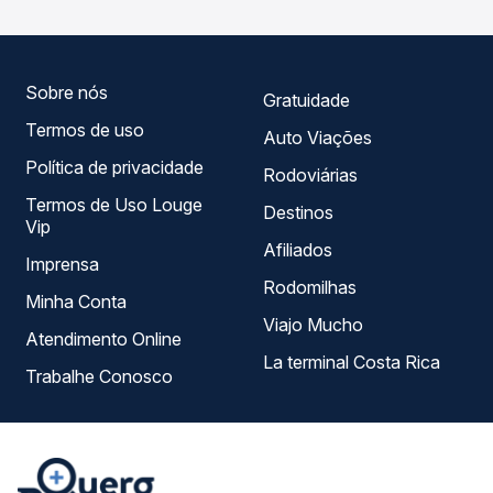
compara todas as opções — empresas, horários, tipos de
serviço e preços — em um só lugar e escolhe a que
melhor se encaixa na sua viagem.
Sobre nós
Gratuidade
Termos de uso
Auto Viações
Política de privacidade
Rodoviárias
Termos de Uso Louge
Destinos
Vip
Afiliados
Imprensa
Rodomilhas
Minha Conta
Viajo Mucho
Atendimento Online
La terminal Costa Rica
Trabalhe Conosco