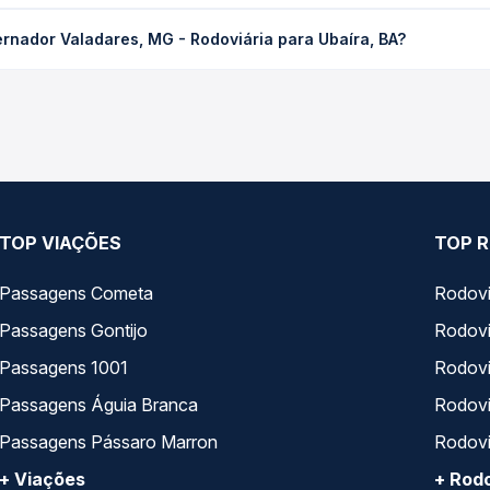
dares, MG - Rodoviária para Ubaíra, BA custa em média R$ 369,43
rnador Valadares, MG - Rodoviária para Ubaíra, BA?
Quero Passagem você compara os preços de todas as viações em tem
Valadares, MG - Rodoviária para Ubaíra, BA, com horários variad
pos de serviço e preços — em um só lugar e escolhe a que melhor 
TOP VIAÇÕES
TOP R
Passagens Cometa
Rodovi
Passagens Gontijo
Rodovi
Passagens 1001
Rodoviá
Passagens Águia Branca
Rodoviá
Passagens Pássaro Marron
Rodovi
+ Viações
+ Rodo