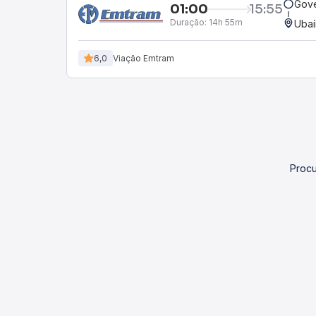
Gove
01:00
15:55
Duração:
14h 55m
Ubaí
6,0
Viação Emtram
Procu