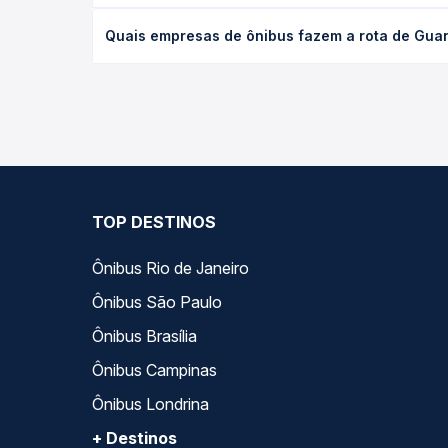
O preço da passagem de ônibus de Guanambi, BA par
Quais empresas de ônibus fazem a rota de Guana
a antecedência da compra. Na Quero Passagem você
As viações Emtram operam o trecho de Guanambi, B
opções — empresas, horários, tipos de serviço e p
TOP DESTINOS
Ônibus Rio de Janeiro
Ônibus São Paulo
Ônibus Brasília
Ônibus Campinas
Ônibus Londrina
+ Destinos