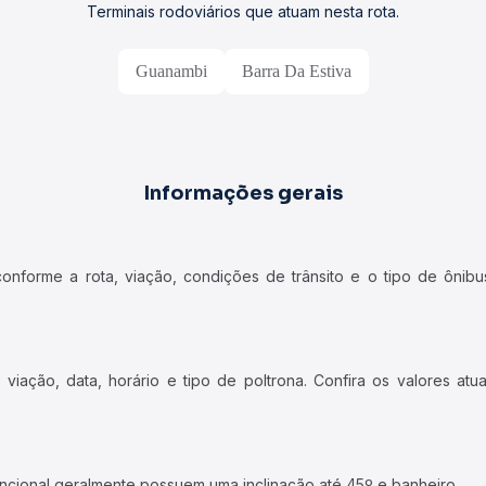
Terminais rodoviários que atuam nesta rota.
Guanambi
Barra Da Estiva
Informações gerais
forme a rota, viação, condições de trânsito e o tipo de ônibus
iação, data, horário e tipo de poltrona. Confira os valores at
ncional geralmente possuem uma inclinação até 45º e banheiro.