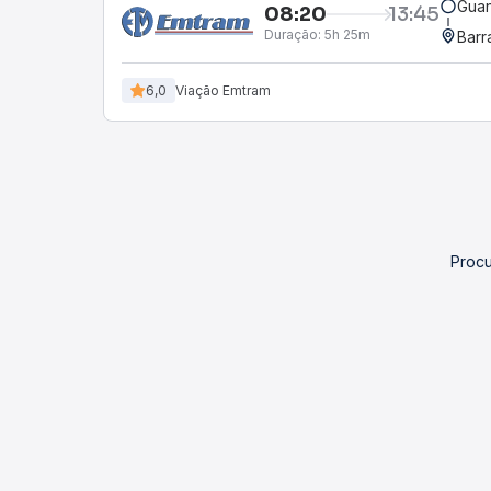
Guan
08:20
13:45
Duração:
5h 25m
Barr
6,0
Viação Emtram
Procu