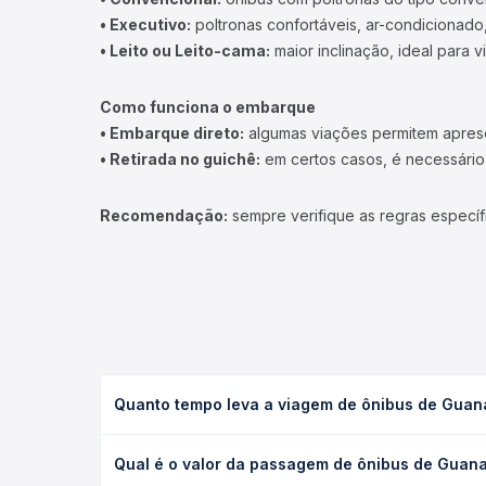
• Executivo:
poltronas confortáveis, ar-condicionado,
• Leito ou Leito-cama:
maior inclinação, ideal para 
Como funciona o embarque
• Embarque direto:
algumas viações permitem apresen
• Retirada no guichê:
em certos casos, é necessário r
Recomendação:
sempre verifique as regras específ
Quanto tempo leva a viagem de ônibus de Guana
A viagem de ônibus de Guanambi, BA para Barra Da 
Qual é o valor da passagem de ônibus de Guanam
leito) e as condições de tráfego. Na Quero Passag