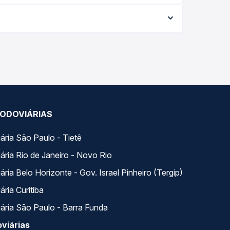
 data da viagem, a empresa, o tipo de poltrona e
 melhor oferta para o seu roteiro.
a. Na Quero Passagem você compara todas as
viagem.
ODOVIÁRIAS
ária São Paulo - Tietê
ária Rio de Janeiro - Novo Rio
ria Belo Horizonte - Gov. Israel Pinheiro (Tergip)
ria Curitiba
ária São Paulo - Barra Funda
viárias