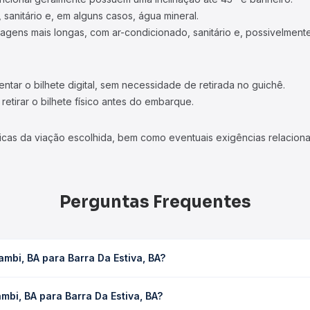
 sanitário e, em alguns casos, água mineral.
viagens mais longas, com ar-condicionado, sanitário e, possivelmente
tar o bilhete digital, sem necessidade de retirada no guichê.
etirar o bilhete físico antes do embarque.
icas da viação escolhida, bem como eventuais exigências relaciona
Perguntas Frequentes
mbi, BA para Barra Da Estiva, BA?
Estiva, BA leva em média 5h 25min, podendo variar conforme a viaç
bi, BA para Barra Da Estiva, BA?
em você consulta os horários disponíveis e vê a duração exata de