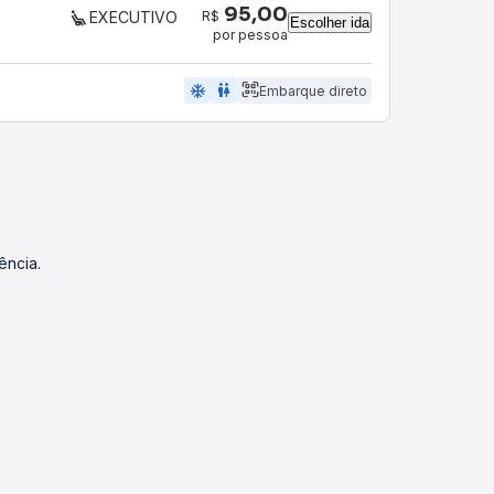
95,00
R$
EXECUTIVO
Escolher ida
por pessoa
ac_unit
wc
Embarque direto
ência.