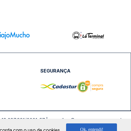
SEGURANÇA
NPJ: 18.087.991/0001-57 | saconibus@queropassagem.com.br
Ok, entendi!
oncorda com o uso de cookies.