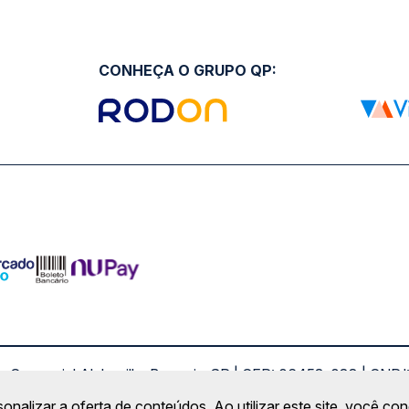
CONHEÇA O GRUPO QP:
ro Comercial Alphaville, Barueri - SP | CEP: 06453-038 | C
Copyright 2026 © QueroPassagem.com.br
sonalizar a oferta de conteúdos. Ao utilizar este site, você c