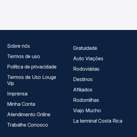
As viações Emtram operam o trecho de Guanambi, BA para
compara os preços de todas as viações em tempo real e
Mucugê, BA, com horários variados ao longo do dia. Na
garante a melhor oferta para o seu roteiro.
Quero Passagem você compara todas as opções —
empresas, horários, tipos de serviço e preços — em um
só lugar e escolhe a que melhor se encaixa na sua
viagem.
Sobre nós
Gratuidade
Termos de uso
Auto Viações
Política de privacidade
Rodoviárias
Termos de Uso Louge
Destinos
Vip
Afiliados
Imprensa
Rodomilhas
Minha Conta
Viajo Mucho
Atendimento Online
La terminal Costa Rica
Trabalhe Conosco