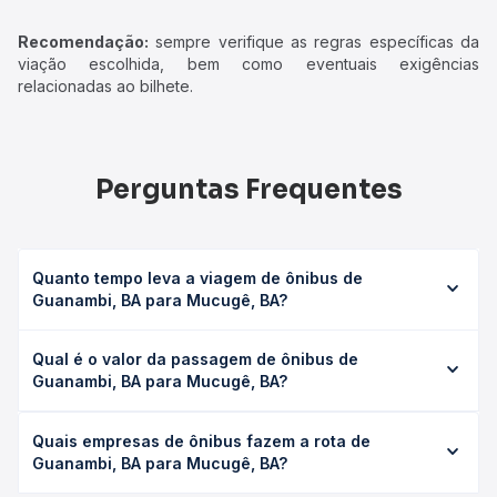
Recomendação:
sempre verifique as regras específicas da
viação escolhida, bem como eventuais exigências
relacionadas ao bilhete.
Perguntas Frequentes
Quanto tempo leva a viagem de ônibus de
Guanambi, BA para Mucugê, BA?
A viagem de ônibus de Guanambi, BA para Mucugê, BA
Qual é o valor da passagem de ônibus de
leva em média 7h 15min, podendo variar conforme a
Guanambi, BA para Mucugê, BA?
viação, o tipo de serviço (convencional, executivo ou
leito) e as condições de tráfego. Na Quero Passagem
O preço da passagem de ônibus de Guanambi, BA para
você consulta os horários disponíveis e vê a duração
Quais empresas de ônibus fazem a rota de
Mucugê, BA custa em média R$ 110,00 e varia conforme a
exata de cada opção na data desejada.
Guanambi, BA para Mucugê, BA?
data da viagem, a empresa, o tipo de poltrona e a
antecedência da compra. Na Quero Passagem você