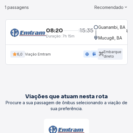
1 passagens
Recomendado
Guanambi, BA
08:20
15:35
Duração:
7h 15m
Mucugê, BA
Embarque
ac_unit
wc
6,0
Viação Emtram
direto
Viações que atuam nesta rota
Procure a sua passagem de ônibus selecionando a viação de
sua preferência.