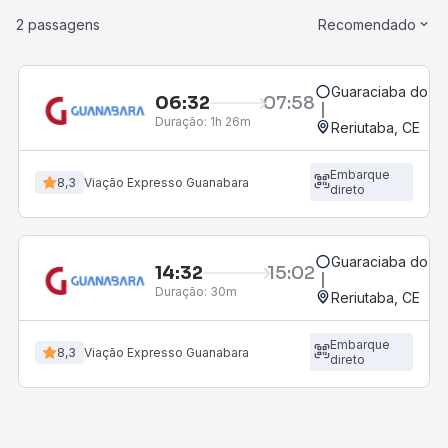
2 passagens
Recomendado
Guaraciaba do No
06:32
07:58
Duração:
1h 26m
Reriutaba, CE
Embarque
8,3
Viação Expresso Guanabara
direto
Guaraciaba do No
14:32
15:02
Duração:
30m
Reriutaba, CE
Embarque
8,3
Viação Expresso Guanabara
direto