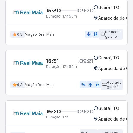
Guaraí, TO
15:30
09:20
Duração:
17h 50m
Aparecida de Goi
Retirada
ac_unit
wc
6,3
Viação Real Maia
guichê
Guaraí, TO
15:31
09:21
Duração:
17h 50m
Aparecida de Goi
Retirada
airline_seat_legroom_extra
ac_unit
wc
6,3
Viação Real Maia
guichê
Guaraí, TO
16:20
09:20
Duração:
17h
Aparecida de Goi
1
Retirada