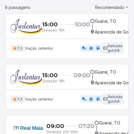
9 passagens
Recomendado
Guaraí, TO
15:00
10:00
Duração:
19h
Aparecida de Goiân
Retirada
airline_seat_legroom_extra
ac_unit
WC
7,3
Viação Jarlentur
guichê
Guaraí, TO
15:00
09:00
Duração:
18h
Aparecida de Goiân
Retirada
airline_seat_legroom_extra
ac_unit
wc
7,3
Viação Jarlentur
guichê
Guaraí, TO
09:00
07:20
Duração:
22h 20m
Aparecida de Goi