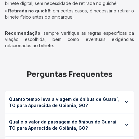
bilhete digital, sem necessidade de retirada no guichê.
• Retirada no guichê:
em certos casos, é necessário retirar o
bilhete físico antes do embarque.
Recomendação:
sempre verifique as regras específicas da
viação escolhida, bem como eventuais exigências
relacionadas ao bilhete.
Perguntas Frequentes
Quanto tempo leva a viagem de ônibus de Guaraí,
TO para Aparecida de Goiânia, GO?
A viagem de ônibus de Guaraí, TO para Aparecida de
Qual é o valor da passagem de ônibus de Guaraí,
Goiânia, GO leva em média 18h 36min, podendo variar
TO para Aparecida de Goiânia, GO?
conforme a viação, o tipo de serviço (convencional,
executivo ou leito) e as condições de tráfego. Na Quero