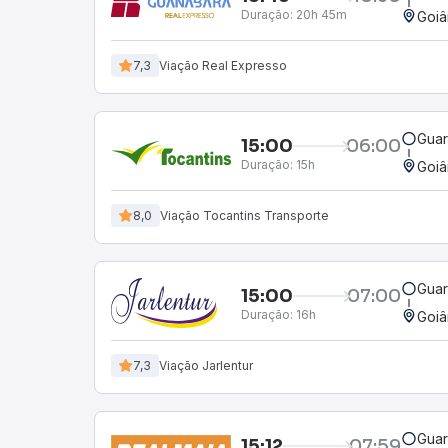
Duração:
20h 45m
Goiâ
7,3
Viação Real Expresso
Guar
15:00
06:00
Duração:
15h
Goiâ
8,0
Viação Tocantins Transporte
Guar
15:00
07:00
Duração:
16h
Goiâ
7,3
Viação Jarlentur
Guar
15:12
07:59