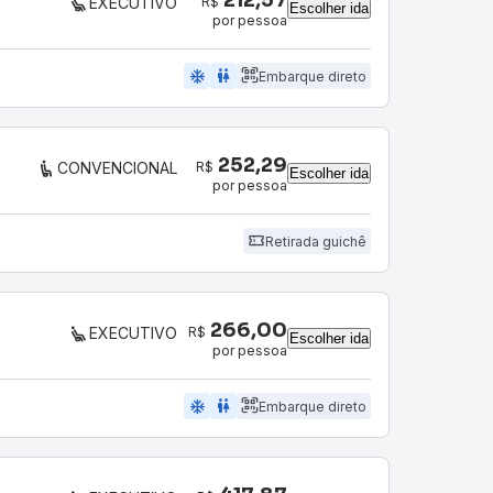
R$
EXECUTIVO
Escolher ida
por pessoa
ac_unit
wc
Embarque direto
252,29
R$
CONVENCIONAL
Escolher ida
por pessoa
Retirada guichê
266,00
R$
EXECUTIVO
Escolher ida
por pessoa
ac_unit
wc
Embarque direto