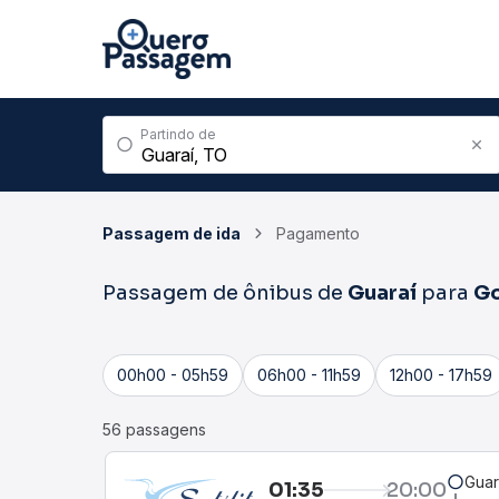
Partindo de
Passagem de ida
Pagamento
Passagem de ônibus de
Guaraí
para
Go
00h00 - 05h59
06h00 - 11h59
12h00 - 17h59
56 passagens
Guar
01:35
20:00