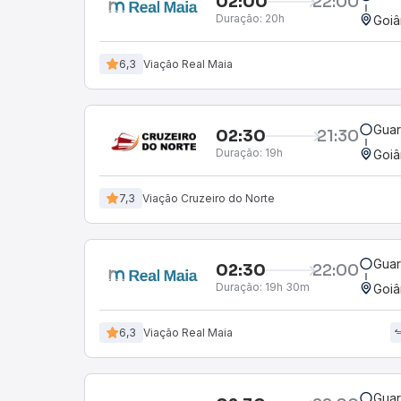
02:00
22:00
Duração:
20h
Goiâ
6,3
Viação Real Maia
Guar
02:30
21:30
Duração:
19h
Goiâ
7,3
Viação Cruzeiro do Norte
Guar
02:30
22:00
Duração:
19h 30m
Goiâ
6,3
Viação Real Maia
Guar