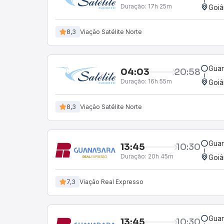
Duração:
17h 25m
Goiâ
8,3
Viação Satélite Norte
Guar
04:03
20:58
Duração:
16h 55m
Goiâ
8,3
Viação Satélite Norte
Guar
13:45
10:30
Duração:
20h 45m
Goiâ
7,3
Viação Real Expresso
Guar
13:45
10:30