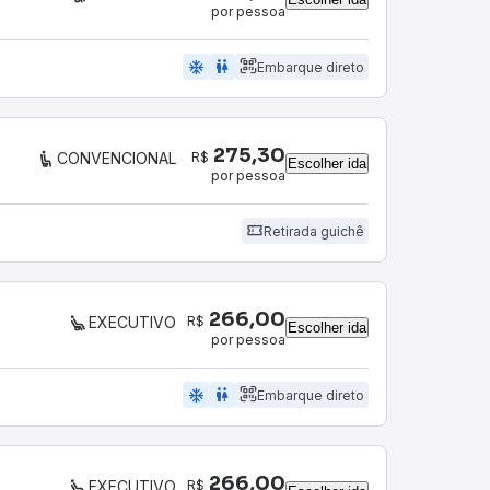
por pessoa
ac_unit
wc
Embarque direto
275,30
R$
CONVENCIONAL
Escolher ida
por pessoa
Retirada guichê
266,00
R$
EXECUTIVO
Escolher ida
por pessoa
ac_unit
wc
Embarque direto
266,00
R$
EXECUTIVO