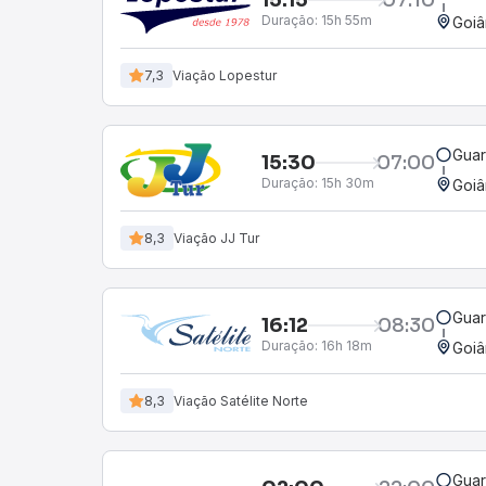
Duração:
15h 55m
Goiâ
7,3
Viação Lopestur
Guar
15:30
07:00
Duração:
15h 30m
Goiâ
8,3
Viação JJ Tur
Guar
16:12
08:30
Duração:
16h 18m
Goiâ
8,3
Viação Satélite Norte
Guar