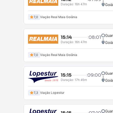
Duração:
16h 47m
Goiâ
7,0
Viação Real Maia Goiânia
Guar
15:14
08:01
Duração:
16h 47m
Goiâ
7,0
Viação Real Maia Goiânia
Guar
15:15
09:00
Duração:
17h 45m
Goiâ
7,3
Viação Lopestur
Guar
15:15
07:10