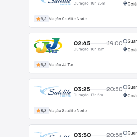
Duração:
18h 25m
Goiâ
8,3
Viação Satélite Norte
Guar
02:45
19:00
Duração:
16h 15m
Goiâ
8,3
Viação JJ Tur
Guar
03:25
20:30
Duração:
17h 5m
Goiâ
8,3
Viação Satélite Norte
Guar
03:30
20:55