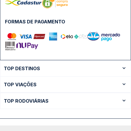
FORMAS DE PAGAMENTO
TOP DESTINOS
Ônibus Rio de Janeiro
TOP VIAÇÕES
Ônibus São Paulo
Passagens Cometa
Ônibus Brasília
TOP RODOVIÁRIAS
Passagens Gontijo
Ônibus Campinas
Rodoviária São Paulo - Tietê
Passagens 1001
Ônibus Londrina
Rodoviária Rio de Janeiro - Novo Rio
Passagens Águia Branca
+ Destinos
Rodoviária Belo Horizonte - Gov. Israel Pinheiro (Tergip)