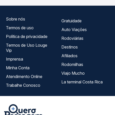
horários, tipos de serviço e preços — em um só lugar e
escolhe a que melhor se encaixa na sua viagem.
Sobre nós
Gratuidade
Termos de uso
Auto Viações
Política de privacidade
Rodoviárias
Termos de Uso Louge
Destinos
Vip
Afiliados
Imprensa
Rodomilhas
Minha Conta
Viajo Mucho
Atendimento Online
La terminal Costa Rica
Trabalhe Conosco