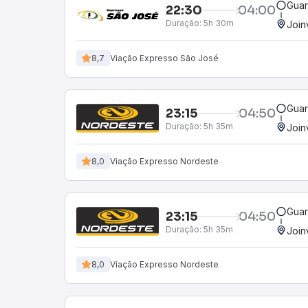
Guar
22:30
04:00
Duração:
5h 30m
Join
8,7
Viação Expresso São José
Guar
23:15
04:50
Duração:
5h 35m
Join
8,0
Viação Expresso Nordeste
Guar
23:15
04:50
Duração:
5h 35m
Join
8,0
Viação Expresso Nordeste