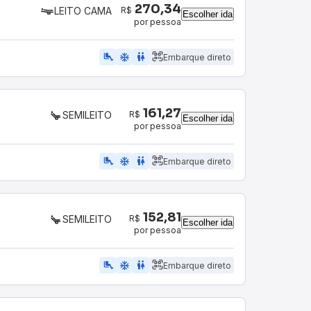
270,34
R$
LEITO CAMA
Escolher ida
por pessoa
airline_seat_legroom_extra
ac_unit
wc
Embarque direto
161,27
R$
SEMILEITO
Escolher ida
por pessoa
airline_seat_legroom_extra
ac_unit
WC
Embarque direto
152,81
R$
SEMILEITO
Escolher ida
por pessoa
airline_seat_legroom_extra
ac_unit
WC
Embarque direto