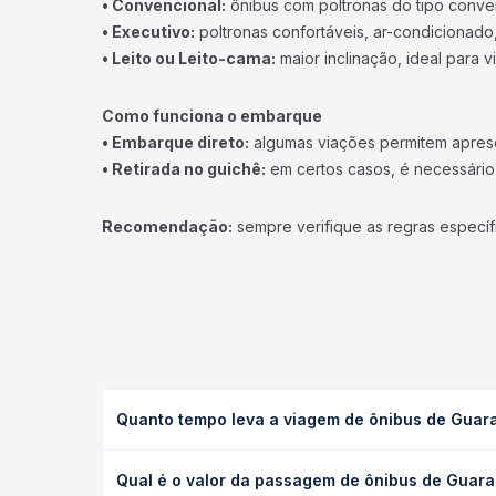
• Convencional:
ônibus com poltronas do tipo conve
• Executivo:
poltronas confortáveis, ar-condicionado,
• Leito ou Leito-cama:
maior inclinação, ideal para 
Como funciona o embarque
• Embarque direto:
algumas viações permitem apresen
• Retirada no guichê:
em certos casos, é necessário r
Recomendação:
sempre verifique as regras específ
Quanto tempo leva a viagem de ônibus de Guarap
A viagem de ônibus de Guarapuava, PR - Rodoviária 
Qual é o valor da passagem de ônibus de Guarap
serviço (convencional, executivo ou leito) e as c