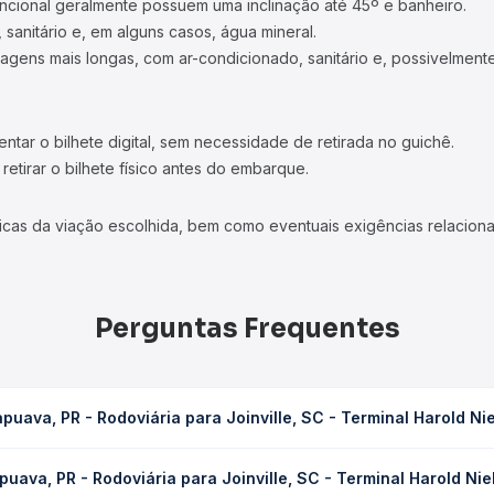
ncional geralmente possuem uma inclinação até 45º e banheiro.
 sanitário e, em alguns casos, água mineral.
viagens mais longas, com ar-condicionado, sanitário e, possivelmente
tar o bilhete digital, sem necessidade de retirada no guichê.
etirar o bilhete físico antes do embarque.
icas da viação escolhida, bem como eventuais exigências relaciona
Perguntas Frequentes
uava, PR - Rodoviária para Joinville, SC - Terminal Harold Ni
para Joinville, SC - Terminal Harold Nielson leva em média 5h 37m
uava, PR - Rodoviária para Joinville, SC - Terminal Harold Nie
ondições de tráfego. Na Quero Passagem você consulta os horários 