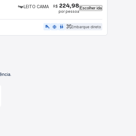
224,98
R$
LEITO CAMA
Escolher ida
por pessoa
airline_seat_legroom_extra
ac_unit
wc
Embarque direto
ência.