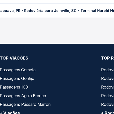
 Rodoviária para Joinville, SC - Terminal Harold Nielson custa em
puava, PR - Rodoviária para Joinville, SC - Terminal Harold N
dência da compra. Na Quero Passagem você compara os preços de t
 Nordeste operam o trecho de Guarapuava, PR - Rodoviária para Join
 compara todas as opções — empresas, horários, tipos de serviço
TOP VIAÇÕES
TOP R
Passagens Cometa
Rodovi
Passagens Gontijo
Rodovi
Passagens 1001
Rodoviá
Passagens Águia Branca
Rodoviá
Passagens Pássaro Marron
Rodovi
+ Viações
+ Rodo