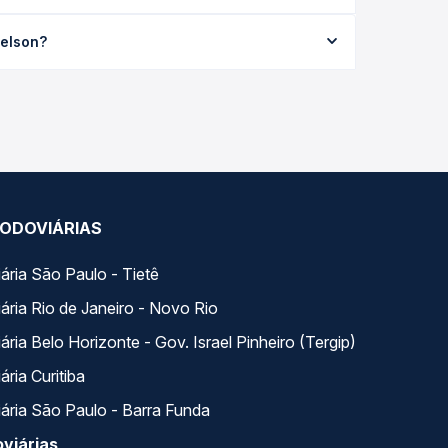
 média R$ 181,84 e varia conforme a data da
ielson?
odas as viações em tempo real e garante a melhor
ville, SC - Terminal Harold Nielson, com horários
 e preços — em um só lugar e escolhe a que
ODOVIÁRIAS
ária São Paulo - Tietê
ária Rio de Janeiro - Novo Rio
ria Belo Horizonte - Gov. Israel Pinheiro (Tergip)
ria Curitiba
ária São Paulo - Barra Funda
viárias