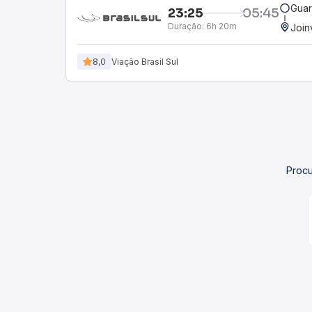
Guar
23:25
05:45
Duração:
6h 20m
Join
8,0
Viação Brasil Sul
Procu