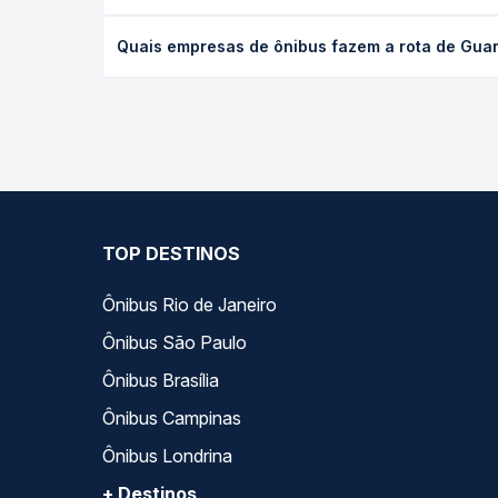
data desejada.
O preço da passagem de ônibus de Guarapuava, PR -
Quais empresas de ônibus fazem a rota de Guara
viagem, a empresa, o tipo de poltrona e a antece
oferta para o seu roteiro.
As viações Brasil Sul, Expresso São José, Expresso
variados ao longo do dia. Na Quero Passagem você
melhor se encaixa na sua viagem.
TOP DESTINOS
Ônibus Rio de Janeiro
Ônibus São Paulo
Ônibus Brasília
Ônibus Campinas
Ônibus Londrina
+ Destinos