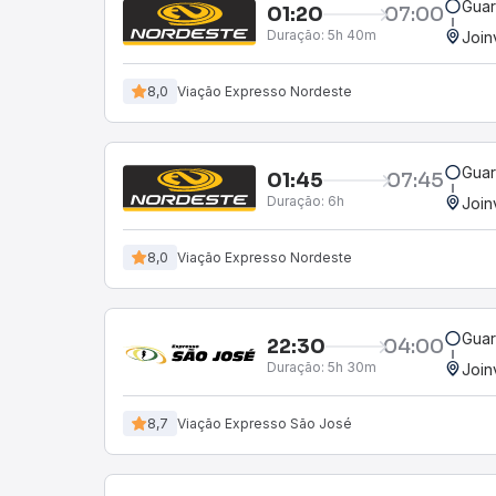
Guar
01:20
07:00
Duração:
5h 40m
Join
8,0
Viação Expresso Nordeste
Guar
01:45
07:45
Duração:
6h
Join
8,0
Viação Expresso Nordeste
Guar
22:30
04:00
Duração:
5h 30m
Join
8,7
Viação Expresso São José